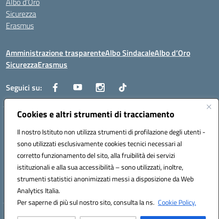
Albo d’Oro
Sicurezza
Erasmus
Amministrazione trasparente
Albo Sindacale
Albo d’Oro
Sicurezza
Erasmus
Seguici su:
Cookies e altri strumenti di tracciamento
Indirizzo:
Via G. Gentile 4, 71042 Cerignola (FG)
Centralino:
Il nostro Istituto non utilizza strumenti di profilazione degli utenti -
0885.426034
Email:
FGTD02000P@istruzione.it
Posta elettronica certificata (PEC):
fgtd02000p@pec.istruzione.it
sono utilizzati esclusivamente cookies tecnici necessari al
corretto funzionamento del sito, alla fruibilità dei servizi
Codice fiscale: 81002930717
istituzionali e alla sua accessibilità – sono utilizzati, inoltre,
Codice meccanografico:
FGTD02000P
strumenti statistici anonimizzati messi a disposizione da Web
Codice unico di fatturazione (CUF): UFUN7Y
Analytics Italia.
Per saperne di più sul nostro sito, consulta la ns.
Cookie Policy.
Hosting & Powered by 3D Solution S.r.l.