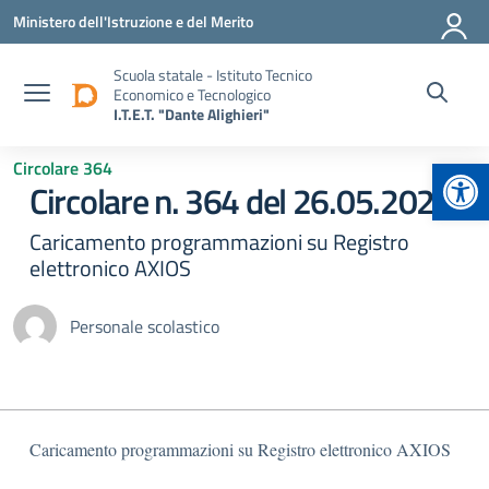
Vai ai contenuti
Vai al menu di navigazione
Vai al footer
Ministero dell'Istruzione e del Merito
Scuola statale - Istituto Tecnico
Economico e Tecnologico
I.T.E.T. "Dante Alighieri"
Apr
Circolare 364
Circolare n. 364 del 26.05.2026
Caricamento programmazioni su Registro
elettronico AXIOS
Personale scolastico
Caricamento programmazioni su Registro elettronico AXIOS