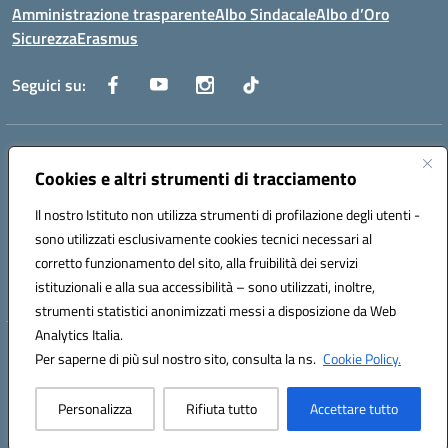
Amministrazione trasparente
Albo Sindacale
Albo d’Oro
Sicurezza
Erasmus
Seguici su:
Indirizzo:
Via G. Gentile 4, 71042 Cerignola (FG)
Centralino:
Cookies e altri strumenti di tracciamento
0885.426034
Email:
FGTD02000P@istruzione.it
Posta elettronica certificata (PEC):
fgtd02000p@pec.istruzione.it
Il nostro Istituto non utilizza strumenti di profilazione degli utenti -
Codice fiscale: 81002930717
sono utilizzati esclusivamente cookies tecnici necessari al
Codice meccanografico:
FGTD02000P
corretto funzionamento del sito, alla fruibilità dei servizi
Codice unico di fatturazione (CUF): UFUN7Y
istituzionali e alla sua accessibilità – sono utilizzati, inoltre,
strumenti statistici anonimizzati messi a disposizione da Web
Analytics Italia.
Hosting & Powered by 3D Solution S.r.l.
Per saperne di più sul nostro sito, consulta la ns.
Cookie Policy.
Concept & Design by Designers Italia
Personalizza
Rifiuta tutto
Accettare tutto