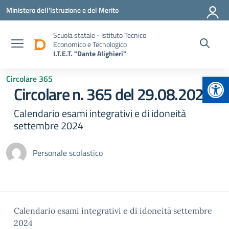
Vai ai contenuti
Vai al menu di navigazione
Vai al footer
Ministero dell'Istruzione e del Merito
Scuola statale - Istituto Tecnico
Economico e Tecnologico
I.T.E.T. "Dante Alighieri"
Apr
Circolare 365
Circolare n. 365 del 29.08.2024
Calendario esami integrativi e di idoneità
settembre 2024
Personale scolastico
Calendario esami integrativi e di idoneità settembre
2024