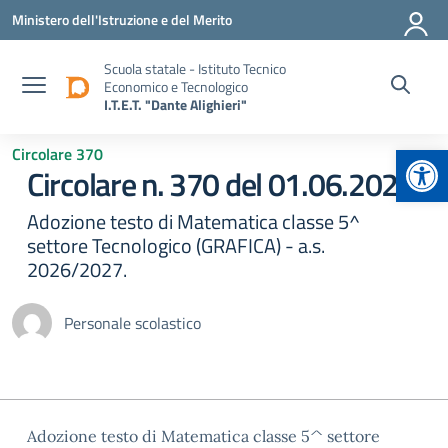
Vai ai contenuti
Vai al menu di navigazione
Vai al footer
Ministero dell'Istruzione e del Merito
Scuola statale - Istituto Tecnico
Economico e Tecnologico
I.T.E.T. "Dante Alighieri"
Apr
Circolare 370
Circolare n. 370 del 01.06.2026
Adozione testo di Matematica classe 5^
settore Tecnologico (GRAFICA) - a.s.
2026/2027.
Personale scolastico
Adozione testo di Matematica classe 5^ settore