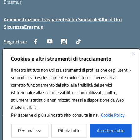
Erasmus
Amministrazione trasparente
Albo Sindacale
Albo d’Oro
Sicurezza
Erasmus
Seguici su:
Cookies e altri strumenti di tracciamento
Indirizzo:
Via G. Gentile 4, 71042 Cerignola (FG)
Centralino:
Il nostro Istituto non utilizza strumenti di profilazione degli utenti -
0885.426034
Email:
FGTD02000P@istruzione.it
Posta elettronica certificata (PEC):
fgtd02000p@pec.istruzione.it
sono utilizzati esclusivamente cookies tecnici necessari al
corretto funzionamento del sito, alla fruibilità dei servizi
Codice fiscale: 81002930717
istituzionali e alla sua accessibilità – sono utilizzati, inoltre,
Codice meccanografico:
FGTD02000P
strumenti statistici anonimizzati messi a disposizione da Web
Codice unico di fatturazione (CUF): UFUN7Y
Analytics Italia.
Per saperne di più sul nostro sito, consulta la ns.
Cookie Policy.
Hosting & Powered by 3D Solution S.r.l.
Personalizza
Rifiuta tutto
Accettare tutto
Concept & Design by Designers Italia