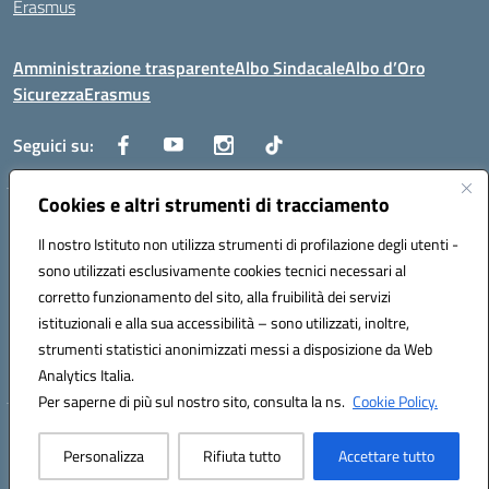
Erasmus
Amministrazione trasparente
Albo Sindacale
Albo d’Oro
Sicurezza
Erasmus
Seguici su:
Cookies e altri strumenti di tracciamento
Indirizzo:
Via G. Gentile 4, 71042 Cerignola (FG)
Centralino:
Il nostro Istituto non utilizza strumenti di profilazione degli utenti -
0885.426034
Email:
FGTD02000P@istruzione.it
Posta elettronica certificata (PEC):
fgtd02000p@pec.istruzione.it
sono utilizzati esclusivamente cookies tecnici necessari al
corretto funzionamento del sito, alla fruibilità dei servizi
Codice fiscale: 81002930717
istituzionali e alla sua accessibilità – sono utilizzati, inoltre,
Codice meccanografico:
FGTD02000P
strumenti statistici anonimizzati messi a disposizione da Web
Codice unico di fatturazione (CUF): UFUN7Y
Analytics Italia.
Per saperne di più sul nostro sito, consulta la ns.
Cookie Policy.
Hosting & Powered by 3D Solution S.r.l.
Personalizza
Rifiuta tutto
Accettare tutto
Concept & Design by Designers Italia