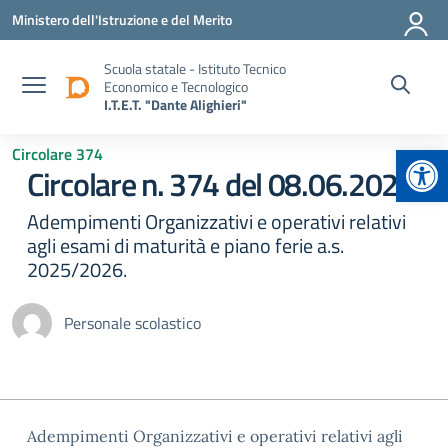
Vai ai contenuti
Vai al menu di navigazione
Vai al footer
Ministero dell'Istruzione e del Merito
Scuola statale - Istituto Tecnico
Economico e Tecnologico
I.T.E.T. "Dante Alighieri"
Apr
Circolare 374
Circolare n. 374 del 08.06.2026
Adempimenti Organizzativi e operativi relativi
agli esami di maturità e piano ferie a.s.
2025/2026.
Personale scolastico
Adempimenti Organizzativi e operativi relativi agli