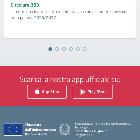
Circolare 383
Ulteriori precisazioni sulla manifestazione ad assumere spezzoni
orari per a.s. 2026/2027
Scarica la nostra app ufficiale su:
App Store
Play Store
Scuola statale - Istituto Tecnico Economico e
Tecnologico
I.T.E.T. "Dante Alighieri"
Cerignola (FG)
— Visita la pagina iniziale della scuola