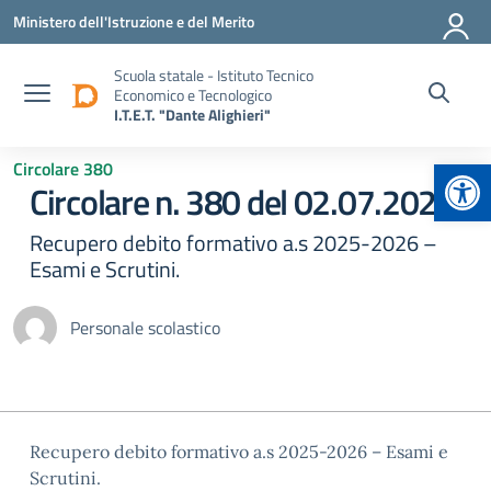
Vai ai contenuti
Vai al menu di navigazione
Vai al footer
Ministero dell'Istruzione e del Merito
Scuola statale - Istituto Tecnico
Economico e Tecnologico
I.T.E.T. "Dante Alighieri"
Apr
Circolare 380
Circolare n. 380 del 02.07.2026
Recupero debito formativo a.s 2025-2026 –
Esami e Scrutini.
Personale scolastico
Recupero debito formativo a.s 2025-2026 – Esami e
Scrutini.