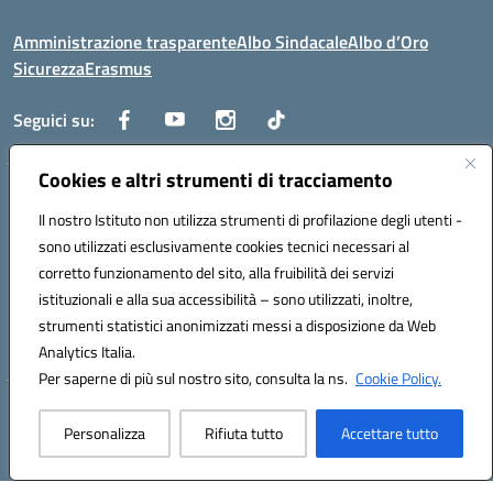
Amministrazione trasparente
Albo Sindacale
Albo d’Oro
Sicurezza
Erasmus
Seguici su:
Cookies e altri strumenti di tracciamento
Indirizzo:
Via G. Gentile 4, 71042 Cerignola (FG)
Centralino:
Il nostro Istituto non utilizza strumenti di profilazione degli utenti -
0885.426034
Email:
FGTD02000P@istruzione.it
Posta elettronica certificata (PEC):
fgtd02000p@pec.istruzione.it
sono utilizzati esclusivamente cookies tecnici necessari al
corretto funzionamento del sito, alla fruibilità dei servizi
Codice fiscale: 81002930717
istituzionali e alla sua accessibilità – sono utilizzati, inoltre,
Codice meccanografico:
FGTD02000P
strumenti statistici anonimizzati messi a disposizione da Web
Codice unico di fatturazione (CUF): UFUN7Y
Analytics Italia.
Per saperne di più sul nostro sito, consulta la ns.
Cookie Policy.
Hosting & Powered by 3D Solution S.r.l.
Personalizza
Rifiuta tutto
Accettare tutto
Concept & Design by Designers Italia