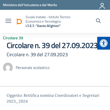
Vai ai contenuti
Vai al menu di navigazione
Vai al footer
Ministero dell'Istruzione e del Merito
Scuola statale - Istituto Tecnico
Economico e Tecnologico
I.T.E.T. "Dante Alighieri"
Apr
Circolare 39
Circolare n. 39 del 27.09.2023
Circolare n. 39 del 27.09.2023
Personale scolastico
Oggetto: Rettifica nomina Coordinatori e Segretari
2023_2024