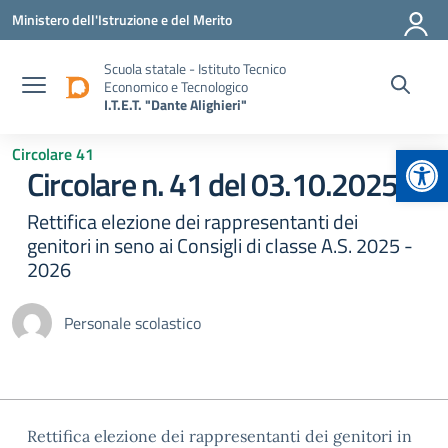
Vai ai contenuti
Vai al menu di navigazione
Vai al footer
Ministero dell'Istruzione e del Merito
Scuola statale - Istituto Tecnico
Economico e Tecnologico
I.T.E.T. "Dante Alighieri"
Apr
Circolare 41
Circolare n. 41 del 03.10.2025
Rettifica elezione dei rappresentanti dei
genitori in seno ai Consigli di classe A.S. 2025 -
2026
Personale scolastico
Rettifica elezione dei rappresentanti dei genitori in