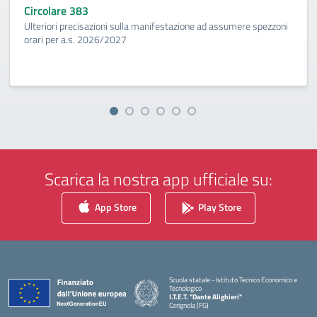
Circolare 383
Ulteriori precisazioni sulla manifestazione ad assumere spezzoni
orari per a.s. 2026/2027
Scarica la nostra app ufficiale su:
App Store
Play Store
Scuola statale - Istituto Tecnico Economico e
Tecnologico
I.T.E.T. "Dante Alighieri"
Cerignola (FG)
— Visita la pagina iniziale della scuola