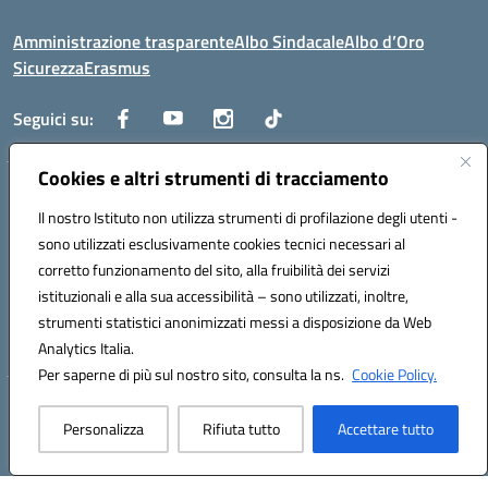
Amministrazione trasparente
Albo Sindacale
Albo d’Oro
Sicurezza
Erasmus
Seguici su:
Cookies e altri strumenti di tracciamento
Indirizzo:
Via G. Gentile 4, 71042 Cerignola (FG)
Centralino:
Il nostro Istituto non utilizza strumenti di profilazione degli utenti -
0885.426034
Email:
FGTD02000P@istruzione.it
Posta elettronica certificata (PEC):
fgtd02000p@pec.istruzione.it
sono utilizzati esclusivamente cookies tecnici necessari al
corretto funzionamento del sito, alla fruibilità dei servizi
Codice fiscale: 81002930717
istituzionali e alla sua accessibilità – sono utilizzati, inoltre,
Codice meccanografico:
FGTD02000P
strumenti statistici anonimizzati messi a disposizione da Web
Codice unico di fatturazione (CUF): UFUN7Y
Analytics Italia.
Per saperne di più sul nostro sito, consulta la ns.
Cookie Policy.
Hosting & Powered by 3D Solution S.r.l.
Personalizza
Rifiuta tutto
Accettare tutto
Concept & Design by Designers Italia