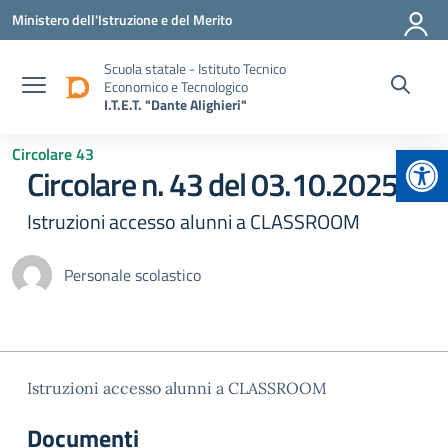
Vai ai contenuti
Vai al menu di navigazione
Vai al footer
Ministero dell'Istruzione e del Merito
Scuola statale - Istituto Tecnico
Economico e Tecnologico
I.T.E.T. "Dante Alighieri"
Apr
Circolare 43
Circolare n. 43 del 03.10.2025
Istruzioni accesso alunni a CLASSROOM
Personale scolastico
Istruzioni accesso alunni a CLASSROOM
Documenti