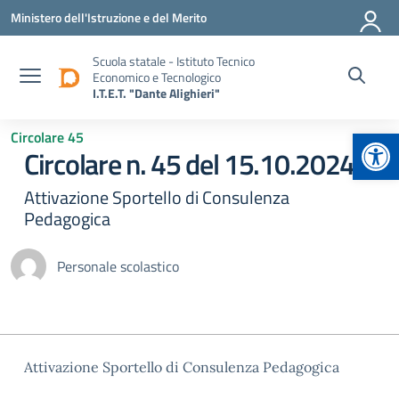
Vai ai contenuti
Vai al menu di navigazione
Vai al footer
Ministero dell'Istruzione e del Merito
Scuola statale - Istituto Tecnico
Economico e Tecnologico
I.T.E.T. "Dante Alighieri"
Apr
Circolare 45
Circolare n. 45 del 15.10.2024
Attivazione Sportello di Consulenza
Pedagogica
Personale scolastico
Attivazione Sportello di Consulenza Pedagogica