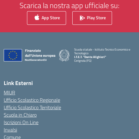
Scarica la nostra app ufficiale su:
App Store
Play Store
Scuola statale - Istituto Tecnico Economico e
Tecnologico
I.T.E.T. "Dante Alighieri"
Cerignola (FG)
— Visita la pagina iniziale della scuola
Link Esterni
MIUR
Ufficio Scolastico Regionale
Ufficio Scolastico Territoriale
Scuola in Chiaro
Iscrizioni On Line
Invalsi
Comune