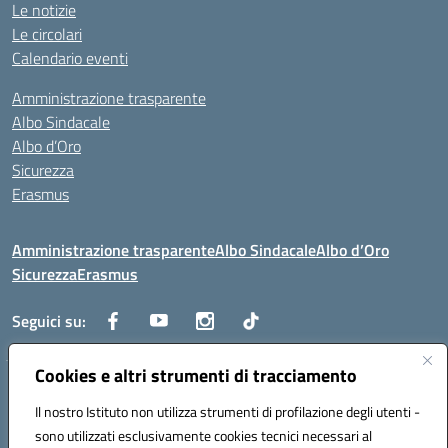
Le notizie
Le circolari
Calendario eventi
Amministrazione trasparente
Albo Sindacale
Albo d’Oro
Sicurezza
Erasmus
Amministrazione trasparente
Albo Sindacale
Albo d’Oro
Sicurezza
Erasmus
Seguici su:
Cookies e altri strumenti di tracciamento
Indirizzo:
Via G. Gentile 4, 71042 Cerignola (FG)
Centralino:
Il nostro Istituto non utilizza strumenti di profilazione degli utenti -
0885.426034
Email:
FGTD02000P@istruzione.it
Posta elettronica certificata (PEC):
fgtd02000p@pec.istruzione.it
sono utilizzati esclusivamente cookies tecnici necessari al