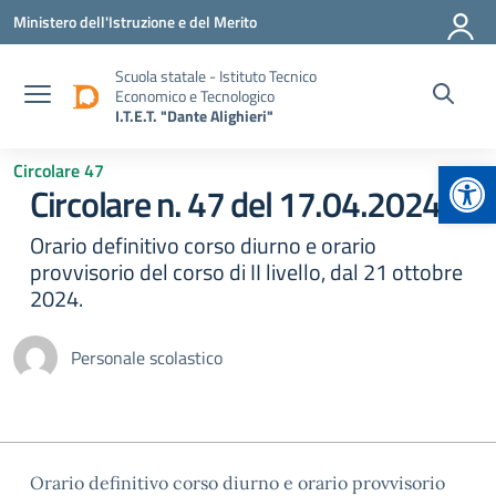
Vai ai contenuti
Vai al menu di navigazione
Vai al footer
Ministero dell'Istruzione e del Merito
Scuola statale - Istituto Tecnico
Economico e Tecnologico
I.T.E.T. "Dante Alighieri"
Apr
Circolare 47
Circolare n. 47 del 17.04.2024
Orario definitivo corso diurno e orario
provvisorio del corso di II livello, dal 21 ottobre
2024.
Personale scolastico
Orario definitivo corso diurno e orario provvisorio