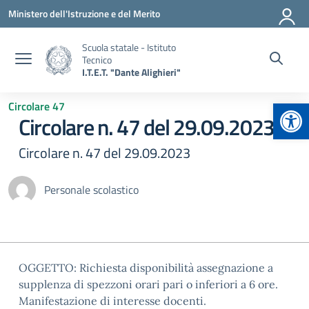
Vai ai contenuti
Vai al menu di navigazione
Vai al footer
Ministero dell'Istruzione e del Merito
Scuola statale - Istituto
Tecnico
I.T.E.T. "Dante Alighieri"
Apr
Circolare 47
Circolare n. 47 del 29.09.2023
Circolare n. 47 del 29.09.2023
Personale scolastico
OGGETTO: Richiesta disponibilità assegnazione a
supplenza di spezzoni orari pari o inferiori a 6 ore.
Manifestazione di interesse docenti.