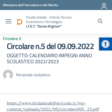
Vai ai contenuti
Vai al menu di navigazione
Vai al footer
Ministero dell'Istruzione e del Merito
Scuola statale - Istituto Tecnico
Economico e Tecnologico
I.T.E.T. "Dante Alighieri"
Apr
Circolare 5
Circolare n.5 del 09.09.2022
OGGETTO: CALENDARIO IMPEGNI ANNO
SCOLASTICO 2022/2023
Personale scolastico
https://www.itcdantealighieri.edu.it/wp-
content/uploads/2022/09/circolare005_23.pdf