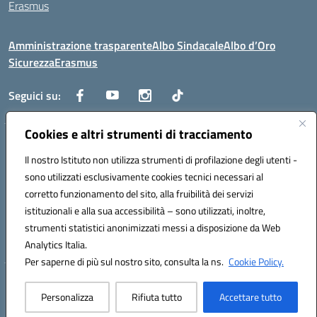
Erasmus
Amministrazione trasparente
Albo Sindacale
Albo d’Oro
Sicurezza
Erasmus
Seguici su:
Cookies e altri strumenti di tracciamento
Indirizzo:
Via G. Gentile 4, 71042 Cerignola (FG)
Centralino:
Il nostro Istituto non utilizza strumenti di profilazione degli utenti -
0885.426034
Email:
FGTD02000P@istruzione.it
Posta elettronica certificata (PEC):
fgtd02000p@pec.istruzione.it
sono utilizzati esclusivamente cookies tecnici necessari al
corretto funzionamento del sito, alla fruibilità dei servizi
Codice fiscale: 81002930717
istituzionali e alla sua accessibilità – sono utilizzati, inoltre,
Codice meccanografico:
FGTD02000P
strumenti statistici anonimizzati messi a disposizione da Web
Codice unico di fatturazione (CUF): UFUN7Y
Analytics Italia.
Per saperne di più sul nostro sito, consulta la ns.
Cookie Policy.
Hosting & Powered by 3D Solution S.r.l.
Personalizza
Rifiuta tutto
Accettare tutto
Concept & Design by Designers Italia