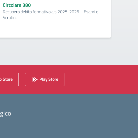
corr
Circolare 380
Recupero debito formativo a.s 2025-2026 – Esami e
Circo
Scrutini.
Calenda
2025/2
 Store
Play Store
ogico