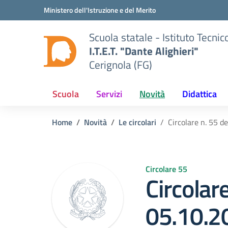
Vai ai contenuti
Vai al menu di navigazione
Vai al footer
Ministero dell'Istruzione e del Merito
Scuola statale - Istituto Tecn
I.T.E.T. "Dante Alighieri"
Cerignola (FG)
Scuola
Servizi
Novità
Didattica
Home
Novità
Le circolari
Circolare n. 55 d
Circolare 55
Circolare
05.10.2