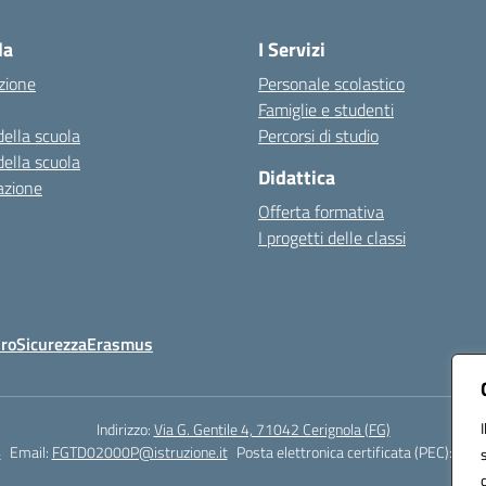
la
I Servizi
zione
Personale scolastico
Famiglie e studenti
della scuola
Percorsi di studio
della scuola
Didattica
azione
Offerta formativa
I progetti delle classi
Oro
Sicurezza
Erasmus
Indirizzo:
Via G. Gentile 4, 71042 Cerignola (FG)
4
Email:
FGTD02000P@istruzione.it
Posta elettronica certificata (PEC):
fgtd