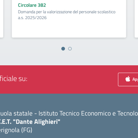
Circolare 382
Domanda per la valorizzazione del personale scolastico
a.s. 2025/2026
iciale su:
App
uola statale - Istituto Tecnico Economico e Tecnol
T.E.T. "Dante Alighieri"
rignola (FG)
Visita la pagina iniziale della scuola