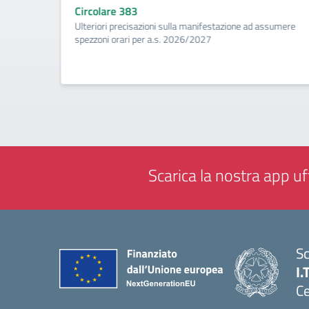
Circolare 383
ività di
Ulteriori precisazioni sulla manifestazione ad assumere
a
spezzoni orari per a.s. 2026/2027
Scarica la nostra app uff
Sc
I.
Ce
— 