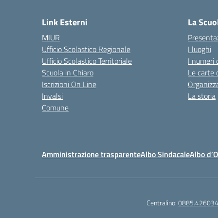
Link Esterni
La Scuo
MIUR
Presenta
Ufficio Scolastico Regionale
I luoghi
Ufficio Scolastico Territoriale
I numeri 
Scuola in Chiaro
Le carte 
Iscrizioni On Line
Organizz
Invalsi
La storia
Comune
Amministrazione trasparente
Albo Sindacale
Albo d’
Centralino:
0885.42603