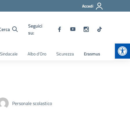
Accedi
Seguici
Cerca
su:
Apr
 Sindacale
Albo d’Oro
Sicurezza
Erasmus
Personale scolastico