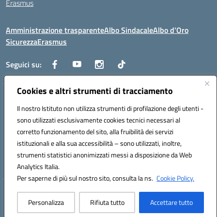
Erasmus
Amministrazione trasparente
Albo Sindacale
Albo d’Oro
Sicurezza
Erasmus
Seguici su:
Cookies e altri strumenti di tracciamento
Indirizzo:
Via G. Gentile 4, 71042 Cerignola (FG)
Centralino:
Il nostro Istituto non utilizza strumenti di profilazione degli utenti -
0885.426034
Email:
FGTD02000P@istruzione.it
Posta elettronica certificata (PEC):
fgtd02000p@pec.istruzione.it
sono utilizzati esclusivamente cookies tecnici necessari al
corretto funzionamento del sito, alla fruibilità dei servizi
Codice fiscale: 81002930717
istituzionali e alla sua accessibilità – sono utilizzati, inoltre,
Codice meccanografico:
FGTD02000P
strumenti statistici anonimizzati messi a disposizione da Web
Codice unico di fatturazione (CUF): UFUN7Y
Analytics Italia.
Per saperne di più sul nostro sito, consulta la ns.
Cookie Policy.
Hosting & Powered by 3D Solution S.r.l.
Personalizza
Rifiuta tutto
Accettare tutto
Concept & Design by Designers Italia