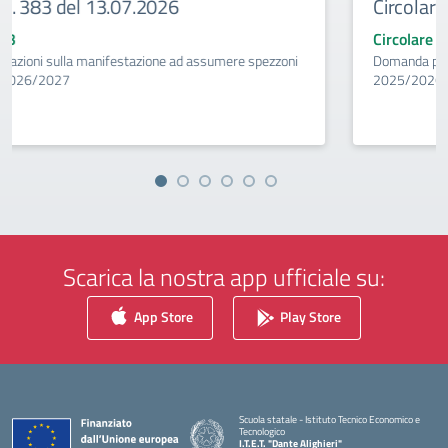
7.2026
Circolare n. 382 del 07.0
Circolare 382
stazione ad assumere spezzoni
Domanda per la valorizzazione del pe
2025/2026
Scarica la nostra app ufficiale su:
App Store
Play Store
Scuola statale - Istituto Tecnico Economico e
Tecnologico
I.T.E.T. "Dante Alighieri"