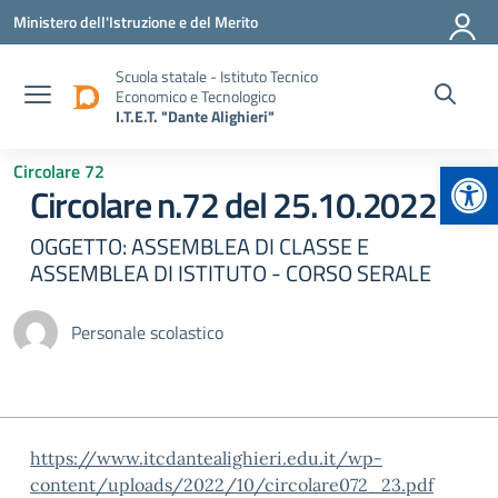
Vai ai contenuti
Vai al menu di navigazione
Vai al footer
Ministero dell'Istruzione e del Merito
Scuola statale - Istituto Tecnico
Economico e Tecnologico
I.T.E.T. "Dante Alighieri"
Apr
Circolare 72
Circolare n.72 del 25.10.2022
OGGETTO: ASSEMBLEA DI CLASSE E
ASSEMBLEA DI ISTITUTO - CORSO SERALE
Personale scolastico
https://www.itcdantealighieri.edu.it/wp-
content/uploads/2022/10/circolare072_23.pdf