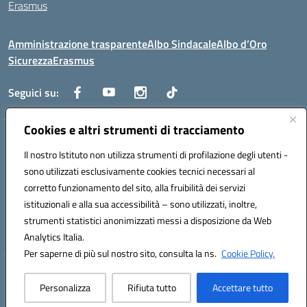
Erasmus
Amministrazione trasparente
Albo Sindacale
Albo d’Oro
Sicurezza
Erasmus
Seguici su:
Cookies e altri strumenti di tracciamento
Indirizzo:
Via G. Gentile 4, 71042 Cerignola (FG)
Centralino:
Il nostro Istituto non utilizza strumenti di profilazione degli utenti -
0885.426034
Email:
FGTD02000P@istruzione.it
Posta elettronica certificata (PEC):
fgtd02000p@pec.istruzione.it
sono utilizzati esclusivamente cookies tecnici necessari al
corretto funzionamento del sito, alla fruibilità dei servizi
Codice fiscale: 81002930717
istituzionali e alla sua accessibilità – sono utilizzati, inoltre,
Codice meccanografico:
FGTD02000P
strumenti statistici anonimizzati messi a disposizione da Web
Codice unico di fatturazione (CUF): UFUN7Y
Analytics Italia.
Per saperne di più sul nostro sito, consulta la ns.
Cookie Policy.
Hosting & Powered by 3D Solution S.r.l.
Personalizza
Rifiuta tutto
Accettare tutto
Concept & Design by Designers Italia