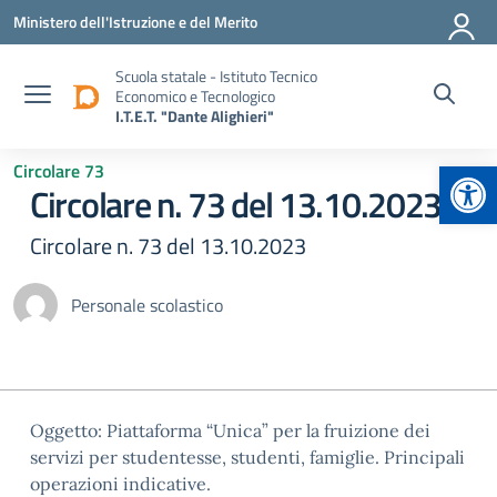
Vai ai contenuti
Vai al menu di navigazione
Vai al footer
Ministero dell'Istruzione e del Merito
Scuola statale - Istituto Tecnico
Economico e Tecnologico
I.T.E.T. "Dante Alighieri"
Apr
Circolare 73
Circolare n. 73 del 13.10.2023
Circolare n. 73 del 13.10.2023
Personale scolastico
Oggetto: Piattaforma “Unica” per la fruizione dei
servizi per studentesse, studenti, famiglie. Principali
operazioni indicative.