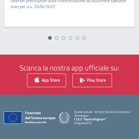
Ulteriori precisazioni sulla manifestazione ad assumere spezzoni
orari per a.s. 2026/2027
Scarica la nostra app ufficiale su:
App Store
Play Store
Scuola statale - Istituto Tecnico Economico e
Tecnologico
I.T.E.T. "Dante Alighieri"
Cerignola (FG)
— Visita la pagina iniziale della scuola