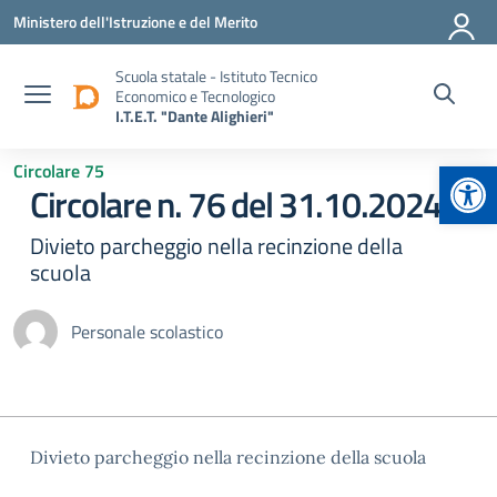
Vai ai contenuti
Vai al menu di navigazione
Vai al footer
Ministero dell'Istruzione e del Merito
Scuola statale - Istituto Tecnico
Economico e Tecnologico
I.T.E.T. "Dante Alighieri"
Apr
Circolare 75
Circolare n. 76 del 31.10.2024
Divieto parcheggio nella recinzione della
scuola
Personale scolastico
Divieto parcheggio nella recinzione della scuola