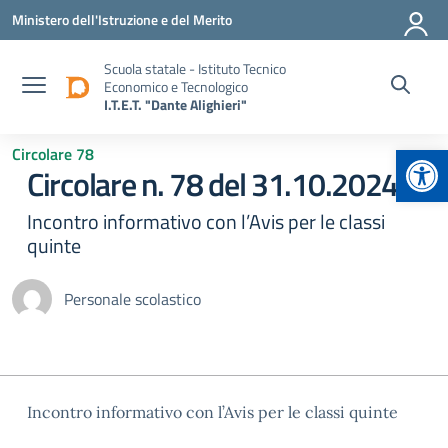
Vai ai contenuti
Vai al menu di navigazione
Vai al footer
Ministero dell'Istruzione e del Merito
Scuola statale - Istituto Tecnico
Economico e Tecnologico
I.T.E.T. "Dante Alighieri"
Apr
Circolare 78
Circolare n. 78 del 31.10.2024
Incontro informativo con l’Avis per le classi
quinte
Personale scolastico
Incontro informativo con l’Avis per le classi quinte