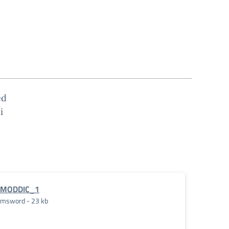
ed
i
MODDIC_1
msword - 23 kb