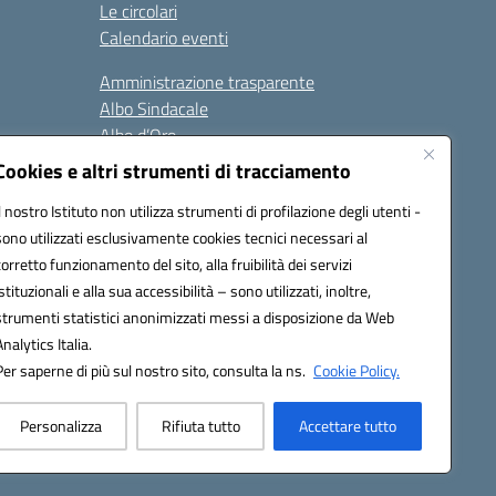
Le circolari
Calendario eventi
Amministrazione trasparente
Albo Sindacale
Albo d’Oro
Sicurezza
Cookies e altri strumenti di tracciamento
Erasmus
Il nostro Istituto non utilizza strumenti di profilazione degli utenti -
sono utilizzati esclusivamente cookies tecnici necessari al
Seguici su:
corretto funzionamento del sito, alla fruibilità dei servizi
istituzionali e alla sua accessibilità – sono utilizzati, inoltre,
strumenti statistici anonimizzati messi a disposizione da Web
Analytics Italia.
02000p@pec.istruzione.it
Per saperne di più sul nostro sito, consulta la ns.
Cookie Policy.
Personalizza
Rifiuta tutto
Accettare tutto