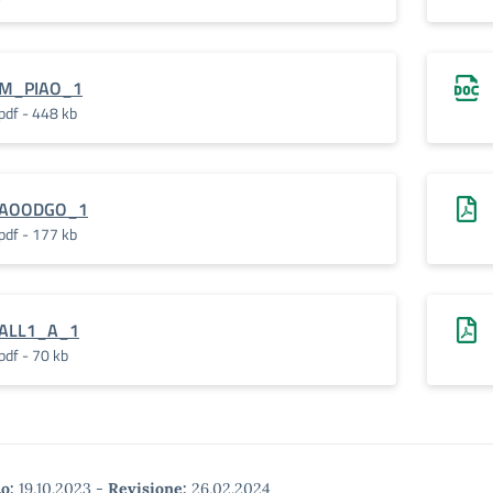
M_PIAO_1
pdf - 448 kb
AOODGO_1
pdf - 177 kb
ALL1_A_1
pdf - 70 kb
o:
19.10.2023
-
Revisione:
26.02.2024