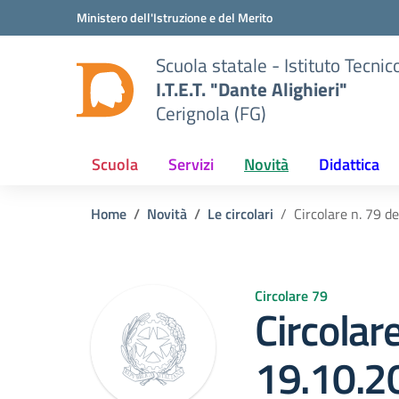
Vai ai contenuti
Vai al menu di navigazione
Vai al footer
Ministero dell'Istruzione e del Merito
Scuola statale - Istituto Tecn
I.T.E.T. "Dante Alighieri"
Cerignola (FG)
Scuola
Servizi
Novità
Didattica
Home
Novità
Le circolari
Circolare n. 79 d
Circolare 79
Circolare
19.10.2