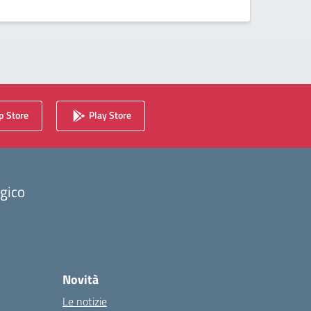
 Store
Play Store
ogico
Novità
Le notizie