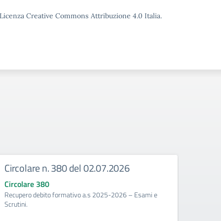
o Licenza Creative Commons Attribuzione 4.0 Italia.
Circolare n. 380 del 02.07.2026
Circ
corr
Circolare 380
Recupero debito formativo a.s 2025-2026 – Esami e
Circo
Scrutini.
Calenda
2025/2