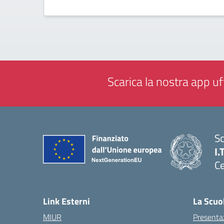
Scarica la nostra app uff
Sc
I.
Ce
— 
Link Esterni
La Scuo
MIUR
Presenta