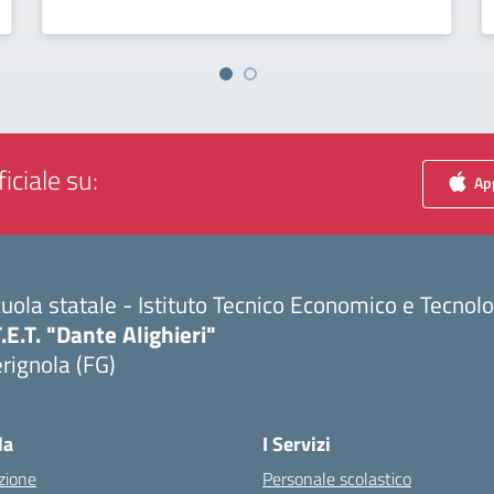
iciale su:
App
uola statale - Istituto Tecnico Economico e Tecnol
T.E.T. "Dante Alighieri"
rignola (FG)
Visita la pagina iniziale della scuola
la
I Servizi
zione
Personale scolastico