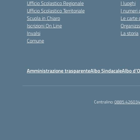
Ufficio Scolastico Regionale
I luoghi
Ufficio Scolastico Territoriale
I numeri 
Scuola in Chiaro
Le carte 
Iscrizioni On Line
Organizz
Invalsi
La storia
Comune
Amministrazione trasparente
Albo Sindacale
Albo d’
Centralino:
0885.42603