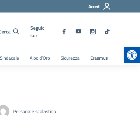
Accedi
Seguici
Cerca
su:
Apr
 Sindacale
Albo d’Oro
Sicurezza
Erasmus
Personale scolastico