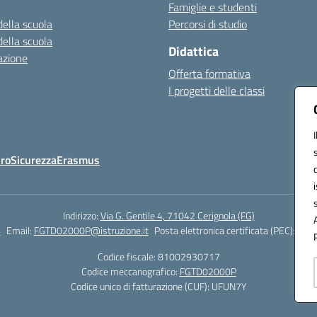
Famiglie e studenti
della scuola
Percorsi di studio
della scuola
Didattica
azione
Offerta formativa
I progetti delle classi
Oro
Sicurezza
Erasmus
Indirizzo:
Via G. Gentile 4, 71042 Cerignola (FG)
4
Email:
FGTD02000P@istruzione.it
Posta elettronica certificata (PEC):
fgtd
Codice fiscale: 81002930717
Codice meccanografico:
FGTD02000P
Codice unico di fatturazione (CUF): UFUN7Y