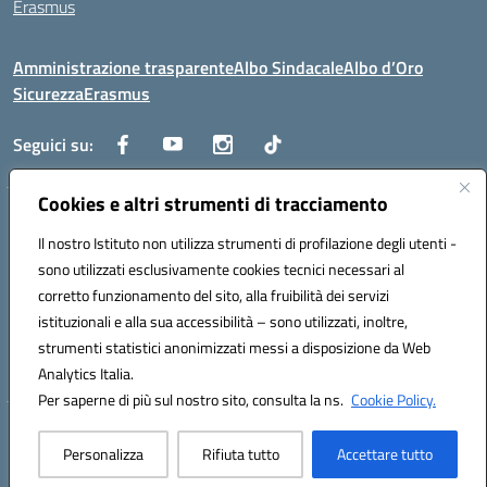
Erasmus
Amministrazione trasparente
Albo Sindacale
Albo d’Oro
Sicurezza
Erasmus
Seguici su:
Cookies e altri strumenti di tracciamento
Indirizzo:
Via G. Gentile 4, 71042 Cerignola (FG)
Centralino:
Il nostro Istituto non utilizza strumenti di profilazione degli utenti -
0885.426034
Email:
FGTD02000P@istruzione.it
Posta elettronica certificata (PEC):
fgtd02000p@pec.istruzione.it
sono utilizzati esclusivamente cookies tecnici necessari al
corretto funzionamento del sito, alla fruibilità dei servizi
Codice fiscale: 81002930717
istituzionali e alla sua accessibilità – sono utilizzati, inoltre,
Codice meccanografico:
FGTD02000P
strumenti statistici anonimizzati messi a disposizione da Web
Codice unico di fatturazione (CUF): UFUN7Y
Analytics Italia.
Per saperne di più sul nostro sito, consulta la ns.
Cookie Policy.
Hosting & Powered by 3D Solution S.r.l.
Personalizza
Rifiuta tutto
Accettare tutto
Concept & Design by Designers Italia