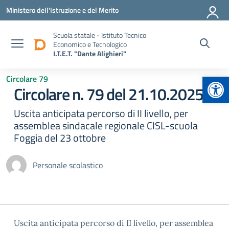
Vai ai contenuti
Vai al menu di navigazione
Vai al footer
Ministero dell'Istruzione e del Merito
Scuola statale - Istituto Tecnico
Economico e Tecnologico
I.T.E.T. "Dante Alighieri"
Apr
Circolare 79
Circolare n. 79 del 21.10.2025
Uscita anticipata percorso di II livello, per
assemblea sindacale regionale CISL-scuola
Foggia del 23 ottobre
Personale scolastico
Uscita anticipata percorso di II livello, per assemblea