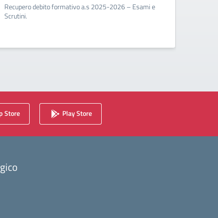
Recupero debito formativo a.s 2025-2026 – Esami e
Circo
Scrutini.
Calenda
2025/2
 Store
Play Store
ogico