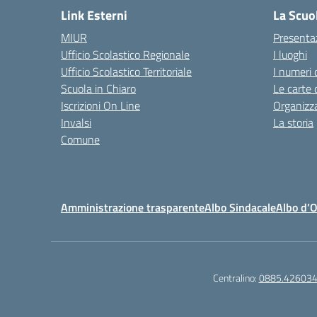
Link Esterni
La Scuo
MIUR
Presenta
Ufficio Scolastico Regionale
I luoghi
Ufficio Scolastico Territoriale
I numeri 
Scuola in Chiaro
Le carte 
Iscrizioni On Line
Organizz
Invalsi
La storia
Comune
Amministrazione trasparente
Albo Sindacale
Albo d’
Centralino:
0885.42603