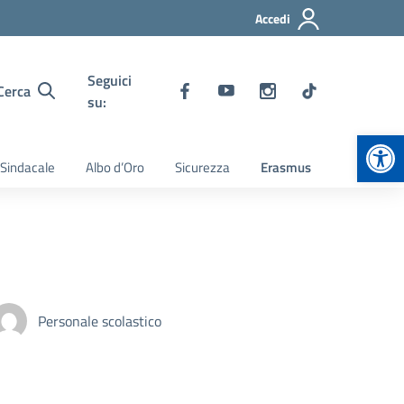
Accedi
Seguici
Cerca
su:
Apr
 Sindacale
Albo d’Oro
Sicurezza
Erasmus
Personale scolastico