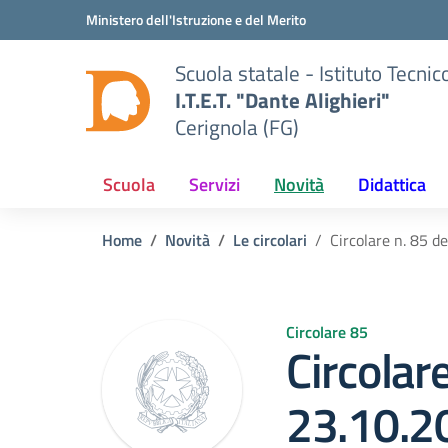
Vai ai contenuti
Vai al menu di navigazione
Vai al footer
Ministero dell'Istruzione e del Merito
Scuola statale - Istituto Tecn
I.T.E.T. "Dante Alighieri"
Cerignola (FG)
Scuola
Servizi
Novità
Didattica
Home
Novità
Le circolari
Circolare n. 85 d
Circolare 85
Circolare
23.10.2