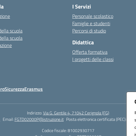
la
I Servizi
zione
Personale scolastico
Famiglie e studenti
della scuola
Percorsi di studio
della scuola
Didattica
azione
Offerta formativa
I progetti delle classi
Oro
Sicurezza
Erasmus
Indirizzo:
Via G. Gentile 4, 71042 Cerignola (FG)
4
Email:
FGTD02000P@istruzione.it
Posta elettronica certificata (PEC):
fgtd
Codice fiscale: 81002930717