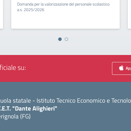
Domanda per la valorizzazione del personale scolastico
a.s. 2025/2026
iciale su:
App
uola statale - Istituto Tecnico Economico e Tecnol
T.E.T. "Dante Alighieri"
rignola (FG)
Visita la pagina iniziale della scuola