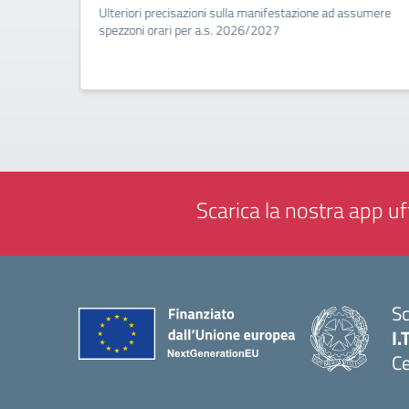
ività di
Ulteriori precisazioni sulla manifestazione ad assumere
a
spezzoni orari per a.s. 2026/2027
Scarica la nostra app uff
Sc
I.
Ce
— 