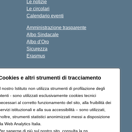
Le notizie
Le circolari
Calendario eventi
Amministrazione trasparente
Albo Sindacale
Albo d’Oro
Sicurezza
Erasmus
Seguici su:
Cookies e altri strumenti di tracciamento
Il nostro Istituto non utilizza strumenti di profilazione degli
utenti - sono utilizzati esclusivamente cookies tecnici
gtd02000p@pec.istruzione.it
necessari al corretto funzionamento del sito, alla fruibilità dei
servizi istituzionali e alla sua accessibilità – sono utilizzati,
inoltre, strumenti statistici anonimizzati messi a disposizione
da Web Analytics Italia.
Per saperne di più sul nostro sito, consulta la ns.