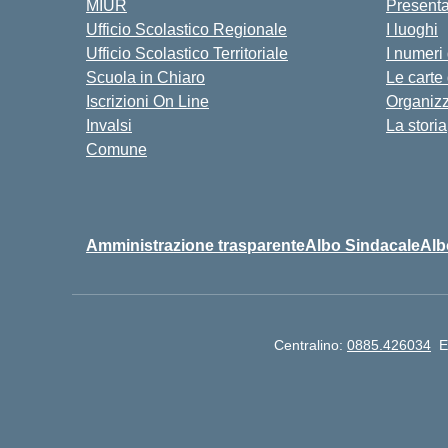
MIUR
Present
Ufficio Scolastico Regionale
I luoghi
Ufficio Scolastico Territoriale
I numeri
Scuola in Chiaro
Le carte
Iscrizioni On Line
Organiz
Invalsi
La storia
Comune
Amministrazione trasparente
Albo Sindacale
Alb
Centralino:
0885.426034
E