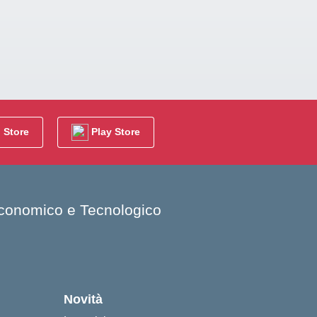
 Store
Play Store
 Economico e Tecnologico
cuola
Novità