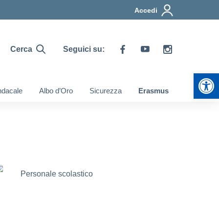
Accedi
Cerca
Seguici su:
Apr
ndacale
Albo d’Oro
Sicurezza
Erasmus
Personale scolastico