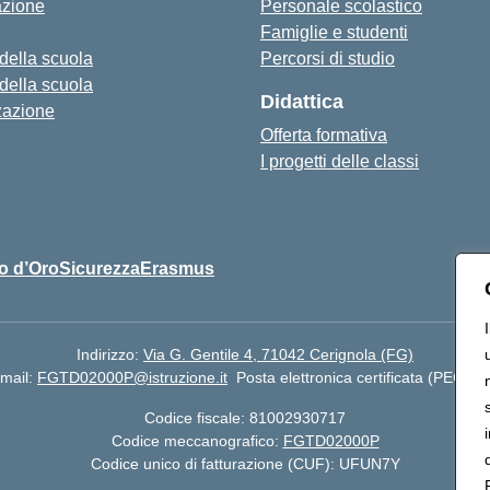
azione
Personale scolastico
Famiglie e studenti
 della scuola
Percorsi di studio
 della scuola
Didattica
zazione
Offerta formativa
I progetti delle classi
o d’Oro
Sicurezza
Erasmus
Indirizzo:
Via G. Gentile 4, 71042 Cerignola (FG)
mail:
FGTD02000P@istruzione.it
Posta elettronica certificata (PEC):
f
Codice fiscale: 81002930717
Codice meccanografico:
FGTD02000P
Codice unico di fatturazione (CUF): UFUN7Y