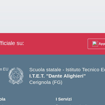
ficiale su:
App
Scuola statale - Istituto Tecnico
I.T.E.T. "Dante Alighieri"
Cerignola (FG)
— Visita la pagina iniziale della s
ola
I Servizi