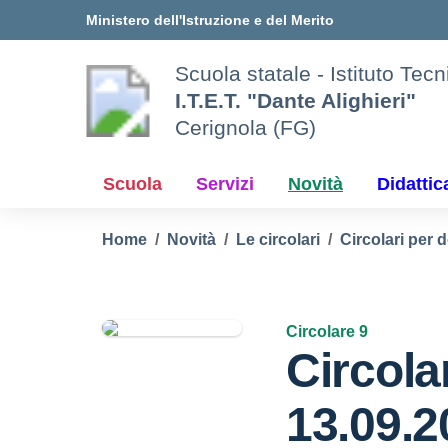
Vai ai contenuti
Vai al menu di navigazione
Vai al footer
Ministero dell'Istruzione e del Merito
Scuola statale - Istituto Te
I.T.E.T. "Dante Alighieri"
Cerignola (FG)
Scuola
Servizi
Novità
Didattic
Home
Novità
Le circolari
Circolari per d
Circolare 9
Circolar
13.09.2