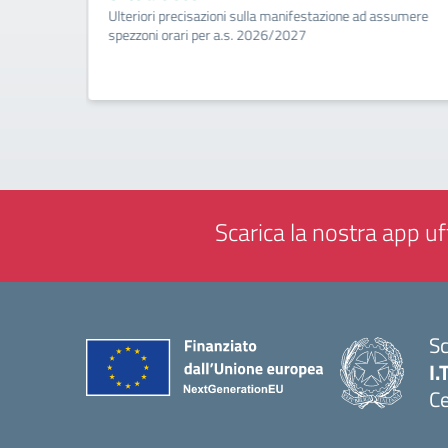
ività di
Ulteriori precisazioni sulla manifestazione ad assumere
a
spezzoni orari per a.s. 2026/2027
Scarica la nostra app uff
Sc
I.
Ce
— 