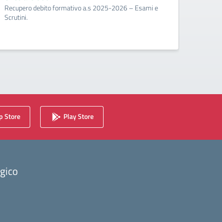
Recupero debito formativo a.s 2025-2026 – Esami e
Circo
Scrutini.
Calenda
2025/2
 Store
Play Store
ogico