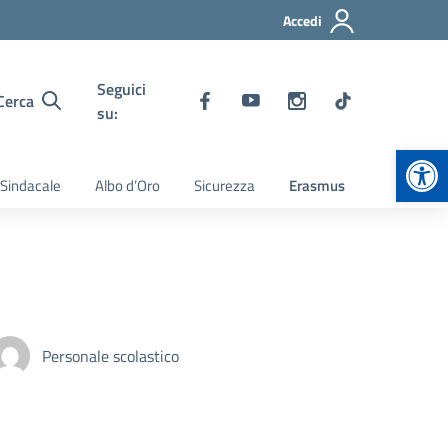
Accedi
Seguici
Cerca
su:
Apr
 Sindacale
Albo d’Oro
Sicurezza
Erasmus
Personale scolastico