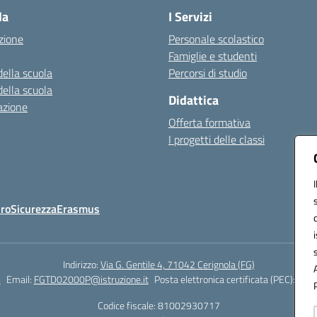
la
I Servizi
zione
Personale scolastico
Famiglie e studenti
della scuola
Percorsi di studio
della scuola
Didattica
azione
Offerta formativa
I progetti delle classi
Oro
Sicurezza
Erasmus
Indirizzo:
Via G. Gentile 4, 71042 Cerignola (FG)
4
Email:
FGTD02000P@istruzione.it
Posta elettronica certificata (PEC):
fgtd
Codice fiscale: 81002930717