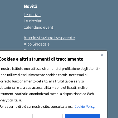
Novità
Le notizie
Le circolari
Calendario eventi
Amministrazione trasparente
Albo Sindacale
Albo d’Oro
Sicurezza
Cookies e altri strumenti di tracciamento
Erasmus
Il nostro Istituto non utilizza strumenti di profilazione degli utenti -
sono utilizzati esclusivamente cookies tecnici necessari al
Seguici su:
corretto funzionamento del sito, alla fruibilità dei servizi
istituzionali e alla sua accessibilità – sono utilizzati, inoltre,
strumenti statistici anonimizzati messi a disposizione da Web
Analytics Italia.
02000p@pec.istruzione.it
Per saperne di più sul nostro sito, consulta la ns.
Cookie Policy.