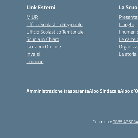
Link Esterni
La Scuo
MIUR
Presenta
Ufficio Scolastico Regionale
I luoghi
Ufficio Scolastico Territoriale
I numeri 
Scuola in Chiaro
Le carte 
Iscrizioni On Line
Organizz
Invalsi
La storia
Comune
Amministrazione trasparente
Albo Sindacale
Albo d’
Centralino:
0885.42603