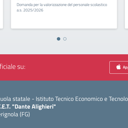
Domanda per la valorizzazione del personale scolastico
a.s. 2025/2026
iciale su:
App
uola statale - Istituto Tecnico Economico e Tecnol
T.E.T. "Dante Alighieri"
rignola (FG)
Visita la pagina iniziale della scuola