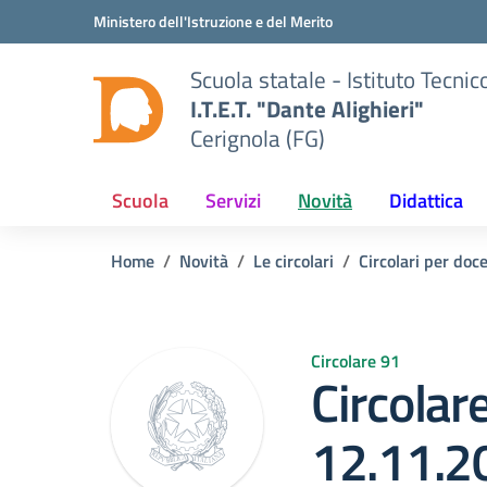
Vai ai contenuti
Vai al menu di navigazione
Vai al footer
Ministero dell'Istruzione e del Merito
Scuola statale - Istituto Tecn
I.T.E.T. "Dante Alighieri"
Cerignola (FG)
Scuola
Servizi
Novità
Didattica
Home
Novità
Le circolari
Circolari per doc
Circolare 91
Circolare
12.11.2