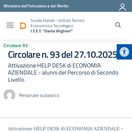
Vai ai contenuti
Vai al menu di navigazione
Vai al footer
Ministero dell'Istruzione e del Merito
Scuola statale - Istituto Tecnico
Economico e Tecnologico
I.T.E.T. "Dante Alighieri"
Apr
Circolare 93
Circolare n. 93 del 27.10.2025
Attivazione HELP DESK di ECONOMIA
AZIENDALE - alunni del Percorso di Secondo
Livello.
Personale scolastico
Attivazione HELP DESK di ECONOMIA AZIENDALE –