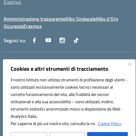
Erasmus
Amministrazione trasparente
Albo Sindacale
Albo d’Oro
Sicurezza
Erasmus
Seguici su:
Indirizzo:
Via G. Gentile 4, 71042 Cerignola (FG)
Centralino:
Cookies e altri strumenti di tracciamento
0885.426034
Email:
FGTD02000P@istruzione.it
Posta elettronica certificata (PEC):
fgtd02000p@pec.istruzione.it
Il nostro Istituto non utilizza strumenti di profilazione degli utenti -
Codice fiscale: 81002930717
sono utilizzati esclusivamente cookies tecnici necessari al
Codice meccanografico:
FGTD02000P
corretto funzionamento del sito, alla fruibilità dei servizi
Codice unico di fatturazione (CUF): UFUN7Y
istituzionali e alla sua accessibilità – sono utilizzati, inoltre,
strumenti statistici anonimizzati messi a disposizione da Web
Analytics Italia.
Hosting & Powered by 3D Solution S.r.l.
Per saperne di più sul nostro sito, consulta la ns.
Cookie Policy.
Concept & Design by Designers Italia