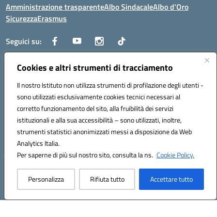
Amministrazione trasparente
Albo Sindacale
Albo d’Oro
Sicurezza
Erasmus
Seguici su:
Cookies e altri strumenti di tracciamento
Indirizzo:
Via G. Gentile 4, 71042 Cerignola (FG)
Centralino:
Il nostro Istituto non utilizza strumenti di profilazione degli utenti -
0885.426034
Email:
FGTD02000P@istruzione.it
Posta elettronica certificata (PEC):
fgtd02000p@pec.istruzione.it
sono utilizzati esclusivamente cookies tecnici necessari al
corretto funzionamento del sito, alla fruibilità dei servizi
Codice fiscale: 81002930717
istituzionali e alla sua accessibilità – sono utilizzati, inoltre,
Codice meccanografico:
FGTD02000P
strumenti statistici anonimizzati messi a disposizione da Web
Codice unico di fatturazione (CUF): UFUN7Y
Analytics Italia.
Per saperne di più sul nostro sito, consulta la ns.
Cookie Policy.
Hosting & Powered by 3D Solution S.r.l.
Personalizza
Rifiuta tutto
Accettare tutto
Concept & Design by Designers Italia