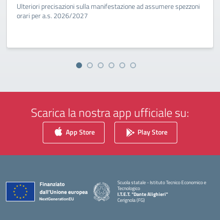
Ulteriori precisazioni sulla manifestazione ad assumere spezzoni
orari per a.s. 2026/2027
Scarica la nostra app ufficiale su:
App Store
Play Store
Scuola statale - Istituto Tecnico Economico e
Tecnologico
I.T.E.T. "Dante Alighieri"
Cerignola (FG)
— Visita la pagina iniziale della scuola