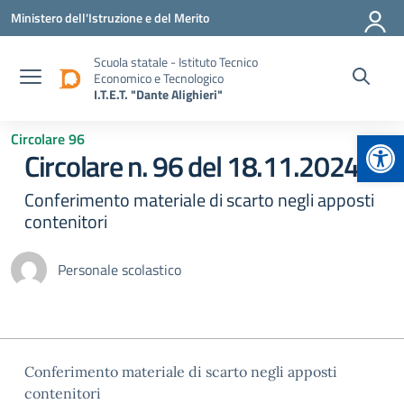
Vai ai contenuti
Vai al menu di navigazione
Vai al footer
Ministero dell'Istruzione e del Merito
Scuola statale - Istituto Tecnico
Economico e Tecnologico
I.T.E.T. "Dante Alighieri"
Apr
Circolare 96
Circolare n. 96 del 18.11.2024
Conferimento materiale di scarto negli apposti
contenitori
Personale scolastico
Conferimento materiale di scarto negli apposti
contenitori