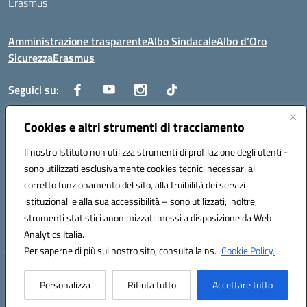
Erasmus
Amministrazione trasparente
Albo Sindacale
Albo d’Oro
Sicurezza
Erasmus
Seguici su:
Cookies e altri strumenti di tracciamento
Indirizzo:
Via G. Gentile 4, 71042 Cerignola (FG)
Centralino:
Il nostro Istituto non utilizza strumenti di profilazione degli utenti -
0885.426034
Email:
FGTD02000P@istruzione.it
Posta elettronica certificata (PEC):
fgtd02000p@pec.istruzione.it
sono utilizzati esclusivamente cookies tecnici necessari al
corretto funzionamento del sito, alla fruibilità dei servizi
Codice fiscale: 81002930717
istituzionali e alla sua accessibilità – sono utilizzati, inoltre,
Codice meccanografico:
FGTD02000P
strumenti statistici anonimizzati messi a disposizione da Web
Codice unico di fatturazione (CUF): UFUN7Y
Analytics Italia.
Per saperne di più sul nostro sito, consulta la ns.
Cookie Policy.
Hosting & Powered by 3D Solution S.r.l.
Personalizza
Rifiuta tutto
Accettare tutto
Concept & Design by Designers Italia