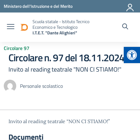
Vai ai contenuti
Vai al menu di navigazione
Vai al footer
Ministero dell'Istruzione e del Merito
Scuola statale - Istituto Tecnico
Economico e Tecnologico
I.T.E.T. "Dante Alighieri"
Apr
Circolare 97
Circolare n. 97 del 18.11.2024
Invito al reading teatrale "NON CI STIAMO!"
Personale scolastico
Invito al reading teatrale “NON CI STIAMO!”
Documenti