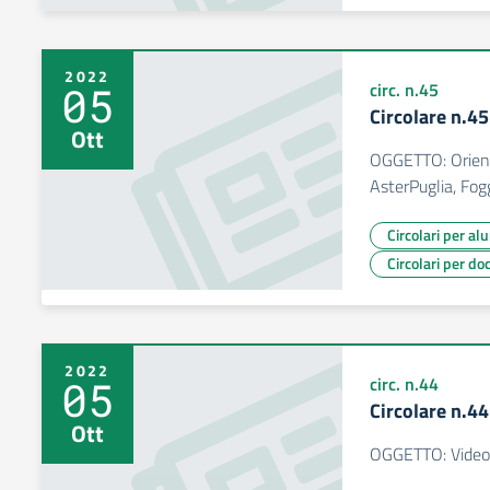
2022
05
circ. n.45
Circolare n.4
Ott
OGGETTO: Orient
AsterPuglia, Fog
Circolari per al
Circolari per do
2022
05
circ. n.44
Circolare n.4
Ott
OGGETTO: Videoc