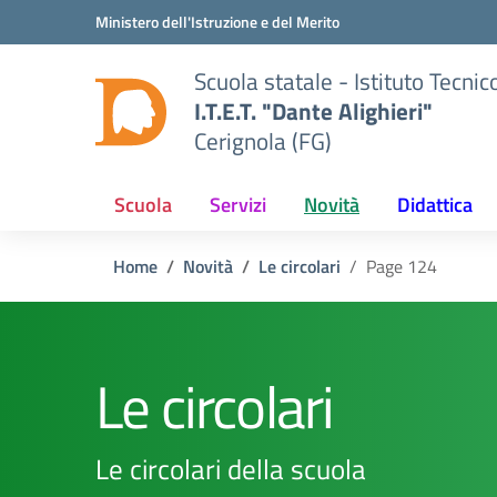
Vai ai contenuti
Vai al menu di navigazione
Vai al footer
Ministero dell'Istruzione e del Merito
Scuola statale - Istituto Tecn
I.T.E.T. "Dante Alighieri"
Cerignola (FG)
Scuola
Servizi
Novità
Didattica
Home
Novità
Le circolari
Page 124
Le circolari
Le circolari della scuola