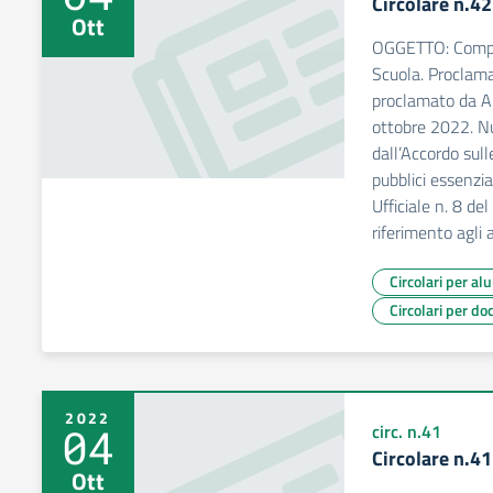
Circolare n.4
Ott
OGGETTO: Compar
Scuola. Proclama
proclamato da A
ottobre 2022. N
dall’Accordo sull
pubblici essenzi
Ufficiale n. 8 d
riferimento agli a
Circolari per al
Circolari per do
2022
04
circ. n.41
Circolare n.4
Ott