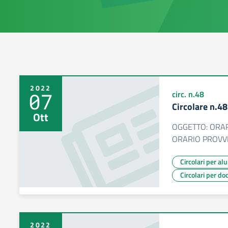
2022
07
circ. n.48
Circolare n.4
Ott
OGGETTO: ORAR
ORARIO PROVV
Circolari per al
Circolari per do
2022