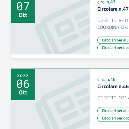
07
circ. n.47
Circolare n.4
Ott
OGGETTO: RETT
COORDINATORI 
Circolari per al
Circolari per do
2022
06
circ. n.46
Circolare n.4
Ott
OGGETTO: CONV
Circolari per al
Circolari per do