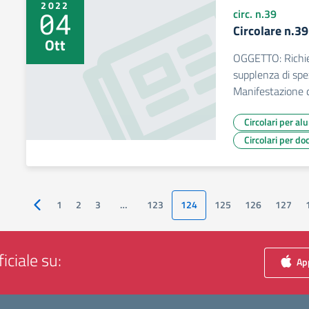
2022
04
circ. n.39
Circolare n.3
Ott
OGGETTO: Richies
supplenza di spezz
Manifestazione d
Circolari per al
Circolari per do
1
2
3
…
123
124
125
126
127
Pagina precedente
iciale su:
App