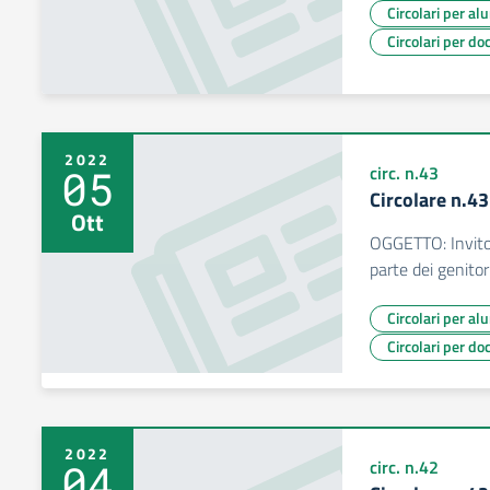
Circolari per al
Circolari per do
2022
05
circ. n.43
Circolare n.4
Ott
OGGETTO: Invito 
parte dei genitor
Circolari per al
Circolari per do
2022
04
circ. n.42