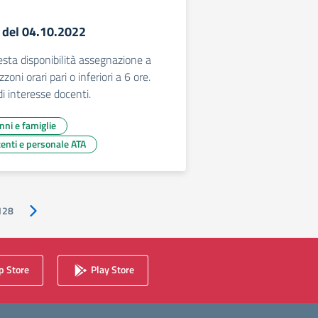
9 del 04.10.2022
ta disponibilità assegnazione a
oni orari pari o inferiori a 6 ore.
i interesse docenti.
unni e famiglie
centi e personale ATA
128
Pagina successiva
 Store
Play Store