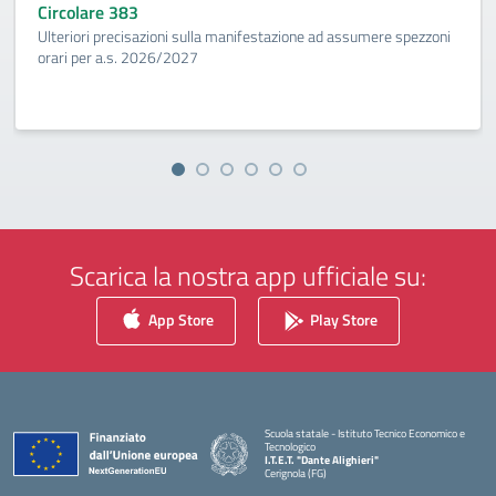
Circolare 383
Ulteriori precisazioni sulla manifestazione ad assumere spezzoni
orari per a.s. 2026/2027
Scarica la nostra app ufficiale su:
App Store
Play Store
Scuola statale - Istituto Tecnico Economico e
Tecnologico
I.T.E.T. "Dante Alighieri"
Cerignola (FG)
— Visita la pagina iniziale della scuola