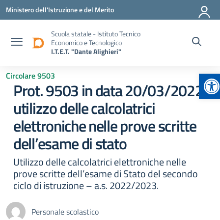
Vai ai contenuti
Vai al menu di navigazione
Vai al footer
Ministero dell'Istruzione e del Merito
Scuola statale - Istituto Tecnico
Economico e Tecnologico
I.T.E.T. "Dante Alighieri"
Ap
Circolare 9503
Prot. 9503 in data 20/03/2022.
utilizzo delle calcolatrici
elettroniche nelle prove scritte
dell’esame di stato
Utilizzo delle calcolatrici elettroniche nelle
prove scritte dell’esame di Stato del secondo
ciclo di istruzione – a.s. 2022/2023.
Personale scolastico