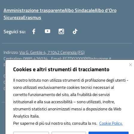
Amministrazione trasparente
Albo Sindacale
Albo d’Oro
Sicurezza
Erasmus
Seguici su:
Indirizzo:
Via G. Gentile 4, 71042 Cerignola (FG)
Centralino:
0885.426034
Email:
FGTD02000P@istruzione.it
Posta elettronica certificata (PEC):
fgtd02000p@pec.istruzione.it
Cookies e altri strumenti di tracciamento
Codice fiscale: 81002930717
Il nostro Istituto non utilizza strumenti di profilazione degli utenti -
Codice meccanografico:
FGTD02000P
sono utilizzati esclusivamente cookies tecnici necessari al
Codice unico di fatturazione (CUF): UFUN7Y
corretto funzionamento del sito, alla fruibilità dei servizi
istituzionali e alla sua accessibilità – sono utilizzati, inoltre,
strumenti statistici anonimizzati messi a disposizione da Web
Hosting & Powered by 3D Solution S.r.l.
Analytics Italia.
Concept & Design by Designers Italia
Per saperne di più sul nostro sito, consulta la ns.
Cookie Policy.