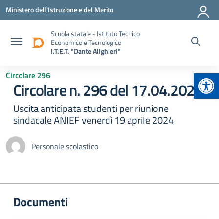
Vai ai contenuti
Vai al menu di navigazione
Vai al footer
Ministero dell'Istruzione e del Merito
Scuola statale - Istituto Tecnico
Economico e Tecnologico
I.T.E.T. "Dante Alighieri"
Apr
Circolare 296
Circolare n. 296 del 17.04.2024
Uscita anticipata studenti per riunione
sindacale ANIEF venerdì 19 aprile 2024
Personale scolastico
Documenti