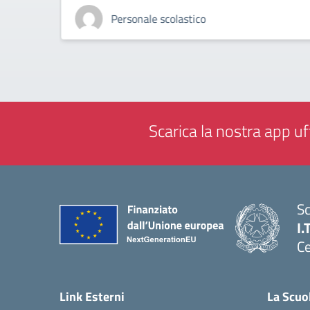
Personale scolastico
Scarica la nostra app uff
Sc
I.
Ce
— 
Link Esterni
La Scuo