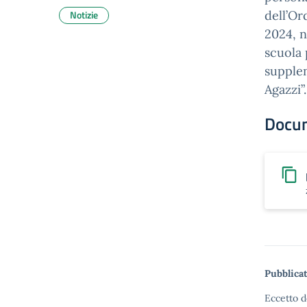
Notizie
dell’Or
2024, n
scuola 
supplen
Agazzi”
Docu
Pubblicat
Eccetto d