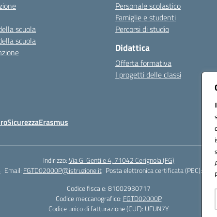
zione
Personale scolastico
Famiglie e studenti
della scuola
Percorsi di studio
della scuola
Didattica
azione
Offerta formativa
I progetti delle classi
Oro
Sicurezza
Erasmus
Indirizzo:
Via G. Gentile 4, 71042 Cerignola (FG)
4
Email:
FGTD02000P@istruzione.it
Posta elettronica certificata (PEC):
fgtd
Codice fiscale: 81002930717
Codice meccanografico:
FGTD02000P
Codice unico di fatturazione (CUF): UFUN7Y