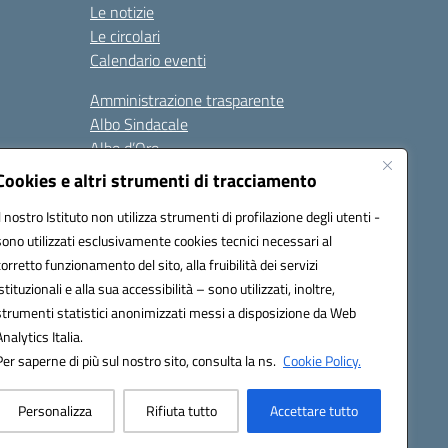
Le notizie
Le circolari
Calendario eventi
Amministrazione trasparente
Albo Sindacale
Albo d’Oro
Sicurezza
Cookies e altri strumenti di tracciamento
Erasmus
Il nostro Istituto non utilizza strumenti di profilazione degli utenti -
sono utilizzati esclusivamente cookies tecnici necessari al
Seguici su:
corretto funzionamento del sito, alla fruibilità dei servizi
istituzionali e alla sua accessibilità – sono utilizzati, inoltre,
strumenti statistici anonimizzati messi a disposizione da Web
Analytics Italia.
02000p@pec.istruzione.it
Per saperne di più sul nostro sito, consulta la ns.
Cookie Policy.
Personalizza
Rifiuta tutto
Accettare tutto