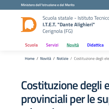
Vai ai contenuti
Vai al menu di navigazione
Vai al footer
Ministero dell'Istruzione e del Merito
Scuola statale - Istituto Tecn
I.T.E.T. "Dante Alighieri"
Cerignola (FG)
Scuola
Servizi
Novità
Didattica
Home
Novità
Notizie
Costituzione degli el
Costituzione degli e
provinciali per le 