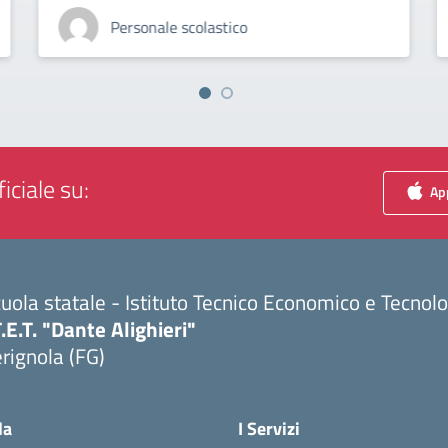
Personale scolastico
iciale su:
App
uola statale - Istituto Tecnico Economico e Tecnol
T.E.T. "Dante Alighieri"
rignola (FG)
Visita la pagina iniziale della scuola
la
I Servizi