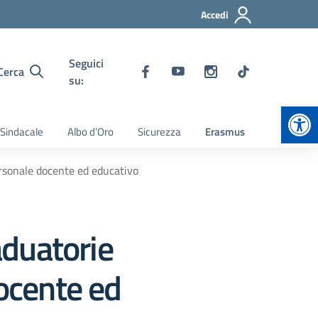
Accedi
Seguici
Cerca
su:
Apr
 Sindacale
Albo d’Oro
Sicurezza
Erasmus
personale docente ed educativo
aduatorie
docente ed