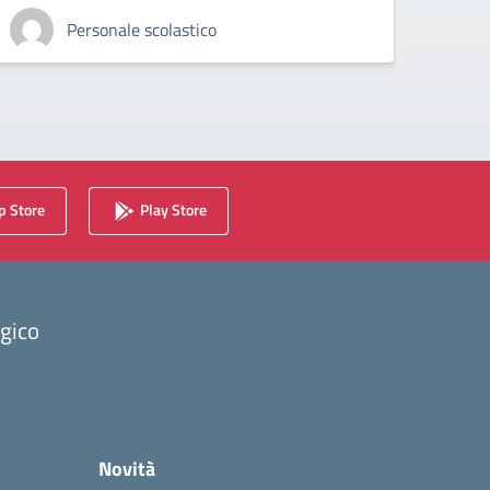
Personale scolastico
 Store
Play Store
ogico
Novità