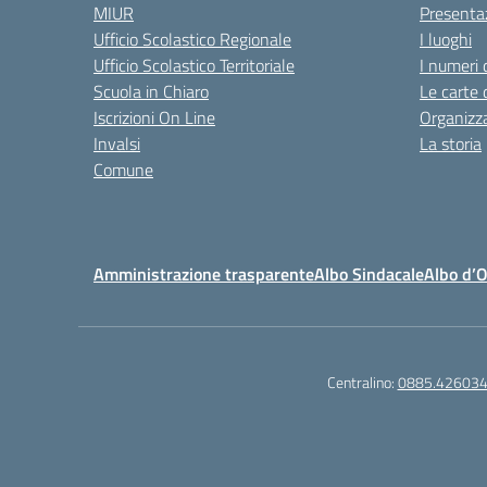
MIUR
Presenta
Ufficio Scolastico Regionale
I luoghi
Ufficio Scolastico Territoriale
I numeri 
Scuola in Chiaro
Le carte 
Iscrizioni On Line
Organizz
Invalsi
La storia
Comune
Amministrazione trasparente
Albo Sindacale
Albo d’
Centralino:
0885.42603