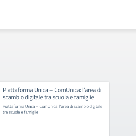
Piattaforma Unica – ComUnica: l’area di
Richi
scambio digitale tra scuola e famiglie
doce
nell
Piattaforma Unica – ComUnica: l’area di scambio digitale
Gree
tra scuola e famiglie
Richies
insegn
Energy