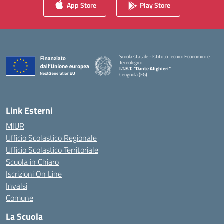
App Store
Play Store
Scuola statale - Istituto Tecnico Economico e
Tecnologico
I.T.E.T. "Dante Alighieri"
Cerignola (FG)
— Visita la pagina iniziale della scuola
Link Esterni
MIUR
Ufficio Scolastico Regionale
Ufficio Scolastico Territoriale
Scuola in Chiaro
Iscrizioni On Line
Invalsi
Comune
La Scuola