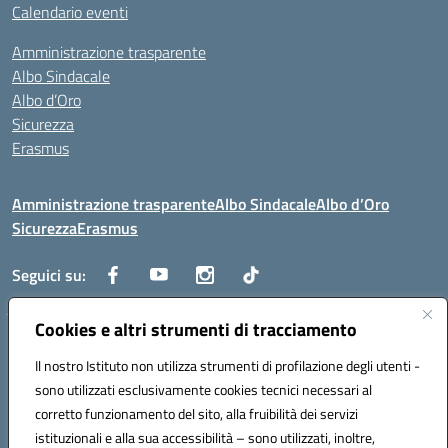
Calendario eventi
Amministrazione trasparente
Albo Sindacale
Albo d’Oro
Sicurezza
Erasmus
Amministrazione trasparente
Albo Sindacale
Albo d’Oro
Sicurezza
Erasmus
Seguici su:
Cookies e altri strumenti di tracciamento
Indirizzo:
Via G. Gentile 4, 71042 Cerignola (FG)
Centralino:
Il nostro Istituto non utilizza strumenti di profilazione degli utenti -
0885.426034
Email:
FGTD02000P@istruzione.it
Posta elettronica certificata (PEC):
fgtd02000p@pec.istruzione.it
sono utilizzati esclusivamente cookies tecnici necessari al
corretto funzionamento del sito, alla fruibilità dei servizi
Codice fiscale: 81002930717
istituzionali e alla sua accessibilità – sono utilizzati, inoltre,
Codice meccanografico:
FGTD02000P