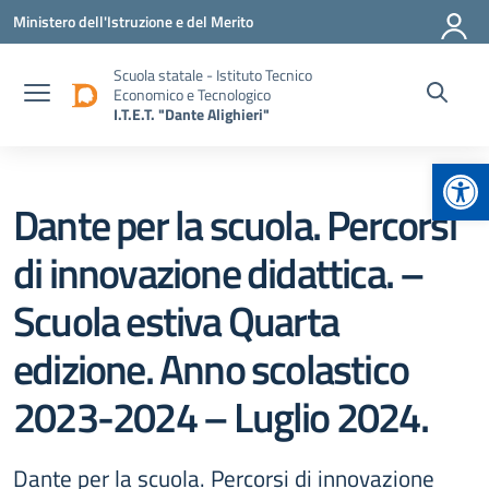
Vai ai contenuti
Vai al menu di navigazione
Vai al footer
Ministero dell'Istruzione e del Merito
Scuola statale - Istituto Tecnico
Economico e Tecnologico
I.T.E.T. "Dante Alighieri"
Apr
Dante per la scuola. Percorsi
di innovazione didattica. –
Scuola estiva Quarta
edizione. Anno scolastico
2023-2024 – Luglio 2024.
Dante per la scuola. Percorsi di innovazione