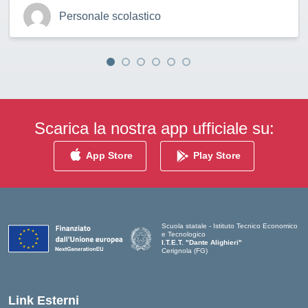
ersonale scolastico
P
Scarica la nostra app ufficiale su:
App Store
Play Store
Scuola statale - Istituto Tecnico Economico
e Tecnologico
I.T.E.T. "Dante Alighieri"
Cerignola (FG)
— Visita la pagina iniziale della scuola
Link Esterni