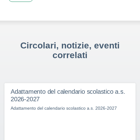
Circolari, notizie, eventi
correlati
ento del calendario scolastico a.s.
PUGLI
027
CONTI
to del calendario scolastico a.s. 2026-2027
L’Ufficio 
decreto di
assunzion