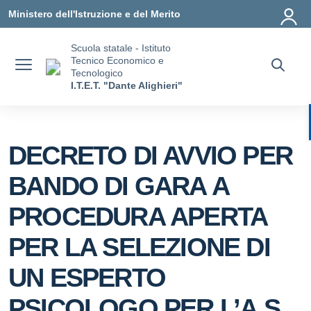
Vai ai contenuti
Vai al menu di navigazione
Vai al footer
Ministero dell'Istruzione e del Merito
Scuola statale - Istituto
Tecnico Economico e
Tecnologico
I.T.E.T. "Dante Alighieri"
DECRETO DI AVVIO PER
BANDO DI GARA A
PROCEDURA APERTA
PER LA SELEZIONE DI
UN ESPERTO
PSICOLOGO PER L’A.S.