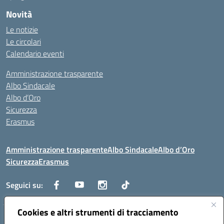
Novità
Le notizie
Le circolari
Calendario eventi
Amministrazione trasparente
Albo Sindacale
Albo d’Oro
Sicurezza
Erasmus
Amministrazione trasparente
Albo Sindacale
Albo d’Oro
Sicurezza
Erasmus
Seguici su:
Cookies e altri strumenti di tracciamento
Indirizzo:
Via G. Gentile 4, 71042 Cerignola (FG)