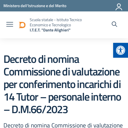
Vai ai contenuti
Vai al menu di navigazione
Vai al footer
Ministero dell'Istruzione e del Merito
Scuola statale - Istituto Tecnico
Economico e Tecnologico
I.T.E.T. "Dante Alighieri"
Apr
Decreto di nomina
Commissione di valutazione
per conferimento incarichi di
14 Tutor – personale interno
– D.M.66/2023
Decreto di nomina Commissione di valutazione