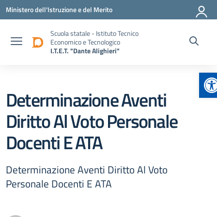
Vai ai contenuti
Vai al menu di navigazione
Vai al footer
Ministero dell'Istruzione e del Merito
Scuola statale - Istituto Tecnico
Economico e Tecnologico
I.T.E.T. "Dante Alighieri"
Ap
Determinazione Aventi
Diritto Al Voto Personale
Docenti E ATA
Determinazione Aventi Diritto Al Voto
Personale Docenti E ATA