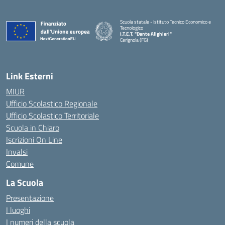
Scuola statale - Istituto Tecnico Economico e
Tecnologico
I.T.E.T. "Dante Alighieri"
Cerignola (FG)
— Visita la pagina iniziale della scuola
Link Esterni
MIUR
Ufficio Scolastico Regionale
Ufficio Scolastico Territoriale
Scuola in Chiaro
Iscrizioni On Line
Invalsi
Comune
La Scuola
Presentazione
I luoghi
I numeri della scuola