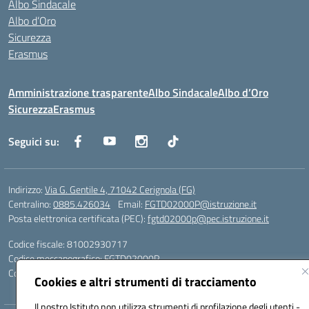
Albo Sindacale
Albo d’Oro
Sicurezza
Erasmus
Amministrazione trasparente
Albo Sindacale
Albo d’Oro
Sicurezza
Erasmus
Seguici su:
Indirizzo:
Via G. Gentile 4, 71042 Cerignola (FG)
Centralino:
0885.426034
Email:
FGTD02000P@istruzione.it
Posta elettronica certificata (PEC):
fgtd02000p@pec.istruzione.it
Codice fiscale: 81002930717
Codice meccanografico:
FGTD02000P
Codice unico di fatturazione (CUF): UFUN7Y
Cookies e altri strumenti di tracciamento
Il nostro Istituto non utilizza strumenti di profilazione degli utenti -