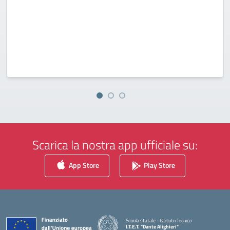
Scarica la nostra app ufficiale su:
App Store
Play Store
Scuola statale - Istituto Tecnico
I.T.E.T. "Dante Alighieri"