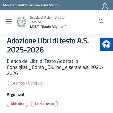
Vai ai contenuti
Vai al menu di navigazione
Vai al footer
Ministero dell'Istruzione e del Merito
Scuola statale - Istituto
Tecnico
I.T.E.T. "Dante Alighieri"
Apr
Adozione Libri di testo A.S.
2025-2026
Elenco dei Libri di Testo Adottati o
Consigliati_Corso_Diurno_e serale a.s. 2025-
2026
Stampa / Condividi
Argomenti
Didattica
Libri di testo