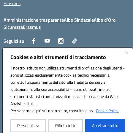
Erasmus
Amministrazione trasparente
Albo Sindacale
Albo d’Oro
Sicurezza
Erasmus
Seguici su:
Cookies e altri strumenti di tracciamento
Indirizzo:
Via G. Gentile 4, 71042 Cerignola (FG)
Centralino:
Il nostro Istituto non utilizza strumenti di profilazione degli utenti -
0885.426034
Email:
FGTD02000P@istruzione.it
Posta elettronica certificata (PEC):
fgtd02000p@pec.istruzione.it
sono utilizzati esclusivamente cookies tecnici necessari al
corretto funzionamento del sito, alla fruibilità dei servizi
Codice fiscale: 81002930717
istituzionali e alla sua accessibilità – sono utilizzati, inoltre,
Codice meccanografico:
FGTD02000P
strumenti statistici anonimizzati messi a disposizione da Web
Codice unico di fatturazione (CUF): UFUN7Y
Analytics Italia.
Per saperne di più sul nostro sito, consulta la ns.
Cookie Policy.
Hosting & Powered by 3D Solution S.r.l.
Personalizza
Rifiuta tutto
Accettare tutto
Concept & Design by Designers Italia