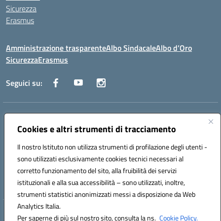
Sicurezza
Erasmus
Amministrazione trasparente
Albo Sindacale
Albo d’Oro
Sicurezza
Erasmus
Seguici su:
Indirizzo:
Via G. Gentile 4, 71042 Cerignola (FG)
Centralino:
Cookies e altri strumenti di tracciamento
0885.426034
Email:
FGTD02000P@istruzione.it
Posta elettronica certificata (PEC):
fgtd02000p@pec.istruzione.it
Il nostro Istituto non utilizza strumenti di profilazione degli utenti -
Codice fiscale: 81002930717
sono utilizzati esclusivamente cookies tecnici necessari al
Codice meccanografico:
FGTD02000P
corretto funzionamento del sito, alla fruibilità dei servizi
Codice unico di fatturazione (CUF): UFUN7Y
istituzionali e alla sua accessibilità – sono utilizzati, inoltre,
strumenti statistici anonimizzati messi a disposizione da Web
Analytics Italia.
Hosting & Powered by 3D Solution S.r.l.
Per saperne di più sul nostro sito, consulta la ns.
Cookie Policy.