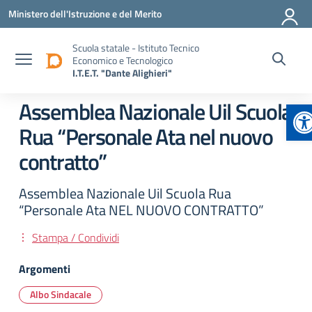
Vai ai contenuti
Vai al menu di navigazione
Vai al footer
Ministero dell'Istruzione e del Merito
Scuola statale - Istituto Tecnico
Economico e Tecnologico
I.T.E.T. "Dante Alighieri"
Ap
Assemblea Nazionale Uil Scuola
Rua “Personale Ata nel nuovo
contratto”
Assemblea Nazionale Uil Scuola Rua
“Personale Ata NEL NUOVO CONTRATTO”
Stampa / Condividi
Argomenti
Albo Sindacale