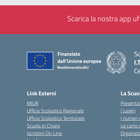
Scarica la nostra app uff
Sc
I.
Ce
— 
Link Esterni
La Scuo
MIUR
Presenta
Ufficio Scolastico Regionale
I luoghi
Ufficio Scolastico Territoriale
I numeri 
Scuola in Chiaro
Le carte 
Iscrizioni On Line
Organizz