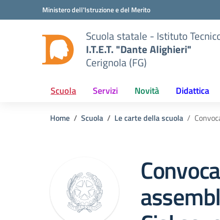
Vai ai contenuti
Vai al menu di navigazione
Vai al footer
Ministero dell'Istruzione e del Merito
Scuola statale - Istituto Tecn
I.T.E.T. "Dante Alighieri"
Cerignola (FG)
Scuola
Servizi
Novità
Didattica
Home
Scuola
Le carte della scuola
Convoca
Convoca
assembl