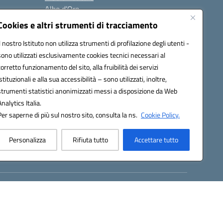
Albo d’Oro
Sicurezza
Cookies e altri strumenti di tracciamento
Erasmus
Il nostro Istituto non utilizza strumenti di profilazione degli utenti -
sono utilizzati esclusivamente cookies tecnici necessari al
Seguici su:
corretto funzionamento del sito, alla fruibilità dei servizi
istituzionali e alla sua accessibilità – sono utilizzati, inoltre,
strumenti statistici anonimizzati messi a disposizione da Web
Analytics Italia.
02000p@pec.istruzione.it
Per saperne di più sul nostro sito, consulta la ns.
Cookie Policy.
Personalizza
Rifiuta tutto
Accettare tutto