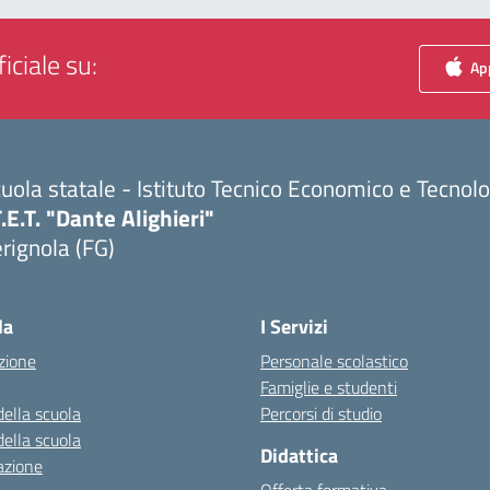
iciale su:
App
uola statale - Istituto Tecnico Economico e Tecnol
T.E.T. "Dante Alighieri"
rignola (FG)
Visita la pagina iniziale della scuola
la
I Servizi
zione
Personale scolastico
Famiglie e studenti
della scuola
Percorsi di studio
della scuola
Didattica
azione