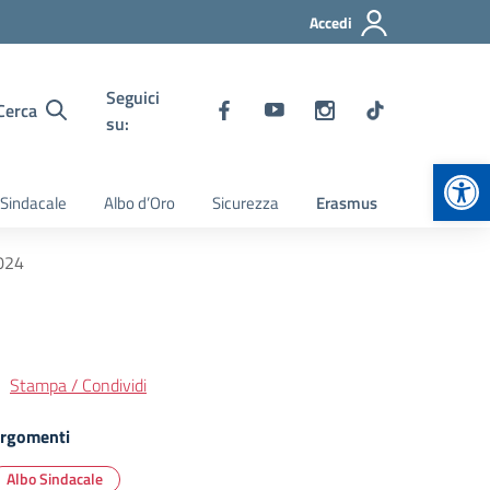
Accedi
Seguici
Cerca
su:
Apr
 Sindacale
Albo d’Oro
Sicurezza
Erasmus
2024
Stampa / Condividi
rgomenti
Albo Sindacale