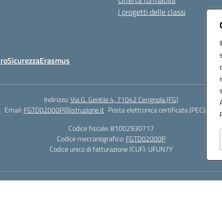
Offerta formativa
I progetti delle classi
Oro
Sicurezza
Erasmus
Indirizzo:
Via G. Gentile 4, 71042 Cerignola (FG)
4
Email:
FGTD02000P@istruzione.it
Posta elettronica certificata (PEC):
fgtd
Codice fiscale: 81002930717
Codice meccanografico:
FGTD02000P
Codice unico di fatturazione (CUF): UFUN7Y
Hosting & Powered by 3D Solution S.r.l.
Concept & Design by Designers Italia