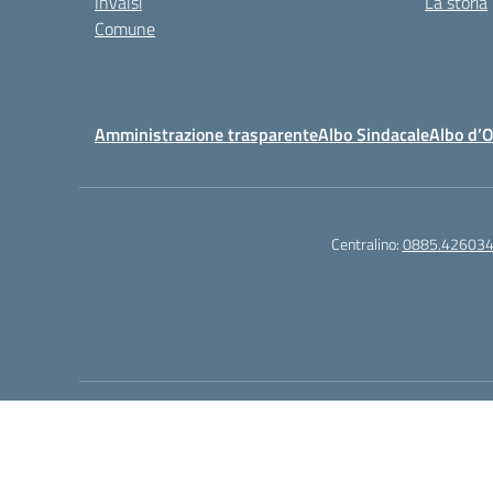
Invalsi
La storia
Comune
Amministrazione trasparente
Albo Sindacale
Albo d’
Centralino:
0885.42603