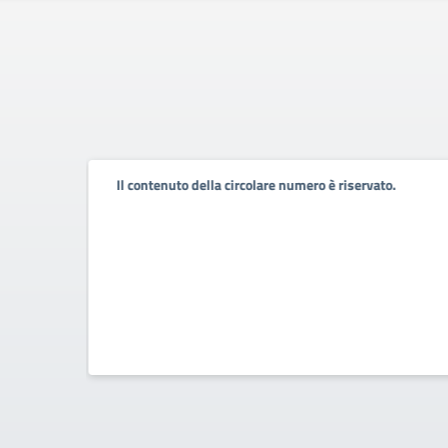
Il contenuto della circolare numero è riservato.
C
icato il
le