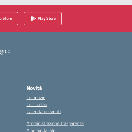
 Store
Play Store
ogico
Novità
Le notizie
Le circolari
Calendario eventi
Amministrazione trasparente
Albo Sindacale