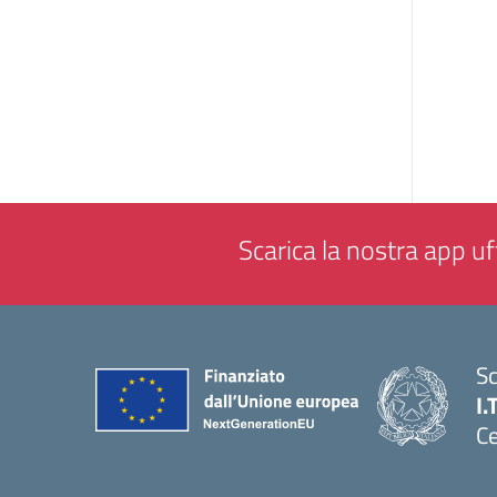
Scarica la nostra app uff
Sc
I.
Ce
— 