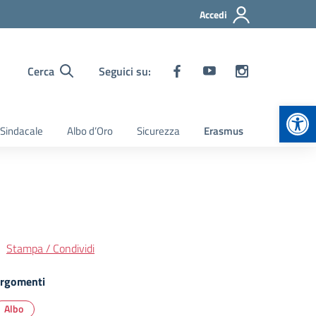
Accedi
Cerca
Seguici su:
Apr
 Sindacale
Albo d’Oro
Sicurezza
Erasmus
Stampa / Condividi
rgomenti
Albo