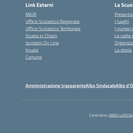
Link Esterni
La Scuo
MIUR
Presenta
Ufficio Scolastico Regionale
I luoghi
Ufficio Scolastico Territoriale
I numeri 
Scuola in Chiaro
Le carte 
Iscrizioni On Line
Organizz
Invalsi
La storia
Comune
Amministrazione trasparente
Albo Sindacale
Albo d’
Centralino:
0885.42603