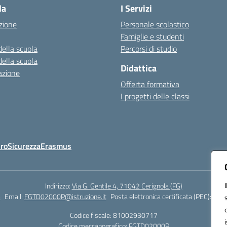
la
I Servizi
zione
Personale scolastico
Famiglie e studenti
della scuola
Percorsi di studio
della scuola
Didattica
azione
Offerta formativa
I progetti delle classi
Oro
Sicurezza
Erasmus
Indirizzo:
Via G. Gentile 4, 71042 Cerignola (FG)
4
Email:
FGTD02000P@istruzione.it
Posta elettronica certificata (PEC):
fgtd
Codice fiscale: 81002930717
Codice meccanografico:
FGTD02000P