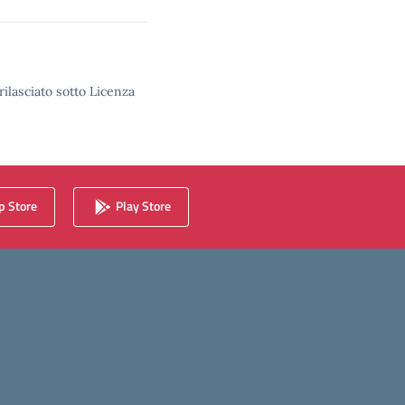
rilasciato sotto Licenza
 Store
Play Store