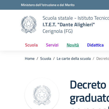
Vai ai contenuti
Vai al menu di navigazione
Vai al footer
Ministero dell'Istruzione e del Merito
Scuola statale - Istituto Tecnic
I.T.E.T. "Dante Alighieri"
Cerignola (FG)
Scuola
Servizi
Novità
Didattica
Home
Scuola
Le carte della scuola
Decreto
Decreto 
graduato