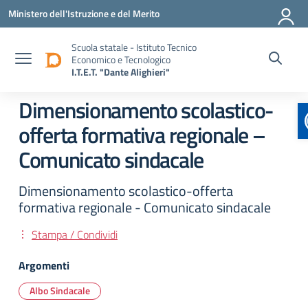
Vai ai contenuti
Vai al menu di navigazione
Vai al footer
Ministero dell'Istruzione e del Merito
Scuola statale - Istituto Tecnico
Economico e Tecnologico
I.T.E.T. "Dante Alighieri"
Dimensionamento scolastico-
offerta formativa regionale –
Comunicato sindacale
Dimensionamento scolastico-offerta
formativa regionale - Comunicato sindacale
Stampa / Condividi
Argomenti
Albo Sindacale