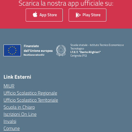
Scarica la nostra app ufficiale su:
App Store
Play Store
Scuola statale - Istituto Tecnico Economico e
Tecnologico
I.T.E.T. "Dante Alighieri"
Cerignola (FG)
— Visita la pagina iniziale della scuola
Link Esterni
MIUR
Ufficio Scolastico Regionale
Ufficio Scolastico Territoriale
Scuola in Chiaro
Iscrizioni On Line
Invalsi
Comune