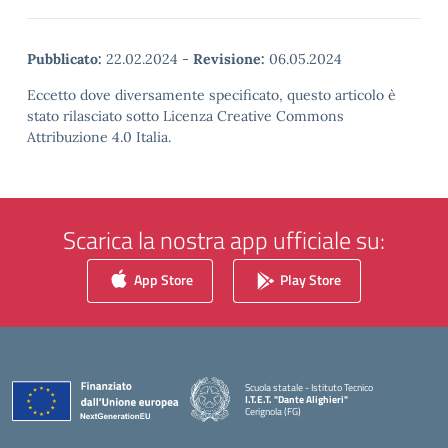
Pubblicato:
22.02.2024
-
Revisione:
06.05.2024
Eccetto dove diversamente specificato, questo articolo è
stato rilasciato sotto Licenza Creative Commons
Attribuzione 4.0 Italia.
Scarica la nostra app ufficiale su:
App Store
Play Store
Scuola statale - Istituto Tecnico
I.T.E.T. "Dante Alighieri"
Cerignola (FG)
— Visita la pagina iniziale della scuola