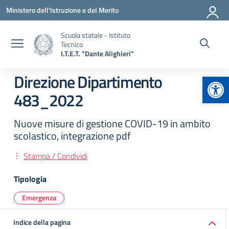
Vai ai contenuti
Vai al menu di navigazione
Vai al footer
Ministero dell'Istruzione e del Merito
Scuola statale - Istituto
Tecnico
I.T.E.T. "Dante Alighieri"
Apr
Direzione Dipartimento
483_2022
Nuove misure di gestione COVID-19 in ambito
scolastico, integrazione pdf
Stampa / Condividi
Tipologia
Emergenza
Indice della pagina