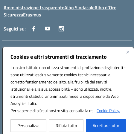
Amministrazione trasparente
Albo Sindacale
Albo d’Oro
Sicurezza
Erasmus
Seguici su:
Indirizzo:
Via G. Gentile 4, 71042 Cerignola (FG)
Centralino:
Cookies e altri strumenti di tracciamento
0885.426034
Email:
FGTD02000P@istruzione.it
Posta elettronica certificata (PEC):
fgtd02000p@pec.istruzione.it
Il nostro Istituto non utilizza strumenti di profilazione degli utenti -
Codice fiscale: 81002930717
sono utilizzati esclusivamente cookies tecnici necessari al
Codice meccanografico:
FGTD02000P
corretto funzionamento del sito, alla fruibilità dei servizi
Codice unico di fatturazione (CUF): UFUN7Y
istituzionali e alla sua accessibilità – sono utilizzati, inoltre,
strumenti statistici anonimizzati messi a disposizione da Web
Analytics Italia.
Hosting & Powered by 3D Solution S.r.l.
Per saperne di più sul nostro sito, consulta la ns.
Cookie Policy.
Concept & Design by Designers Italia
Personalizza
Rifiuta tutto
Accettare tutto