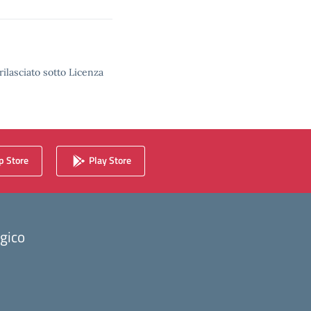
rilasciato sotto Licenza
 Store
Play Store
ogico