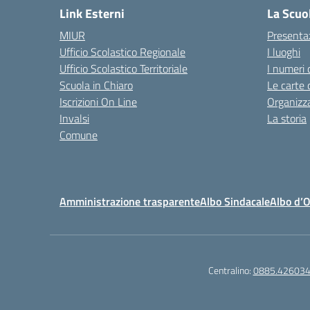
Link Esterni
La Scuo
MIUR
Presenta
Ufficio Scolastico Regionale
I luoghi
Ufficio Scolastico Territoriale
I numeri 
Scuola in Chiaro
Le carte 
Iscrizioni On Line
Organizz
Invalsi
La storia
Comune
Amministrazione trasparente
Albo Sindacale
Albo d’
Centralino:
0885.42603