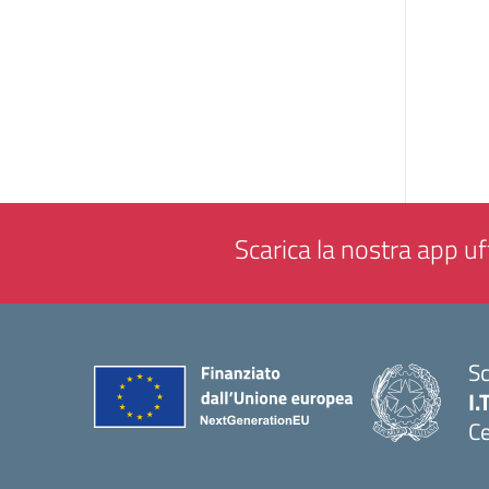
Scarica la nostra app uff
Sc
I.
Ce
— 