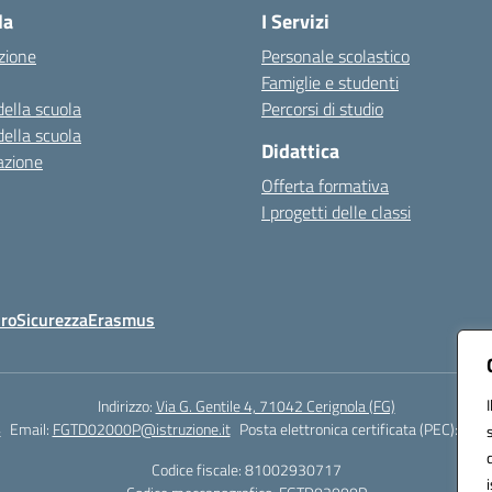
la
I Servizi
zione
Personale scolastico
Famiglie e studenti
della scuola
Percorsi di studio
della scuola
Didattica
azione
Offerta formativa
I progetti delle classi
Oro
Sicurezza
Erasmus
Indirizzo:
Via G. Gentile 4, 71042 Cerignola (FG)
4
Email:
FGTD02000P@istruzione.it
Posta elettronica certificata (PEC):
fgtd
Codice fiscale: 81002930717