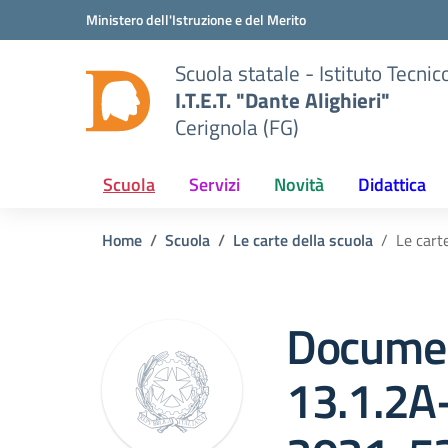
Vai ai contenuti
Vai al menu di navigazione
Vai al footer
Ministero dell'Istruzione e del Merito
Scuola statale - Istituto Tecn
I.T.E.T. "Dante Alighieri"
Cerignola (FG)
Scuola
Servizi
Novità
Didattica
Home
Scuola
Le carte della scuola
Le car
Documen
13.1.2