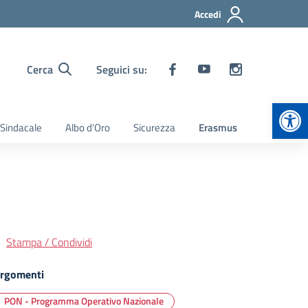
Accedi
Cerca
Seguici su:
Apr
 Sindacale
Albo d’Oro
Sicurezza
Erasmus
Stampa / Condividi
rgomenti
PON - Programma Operativo Nazionale