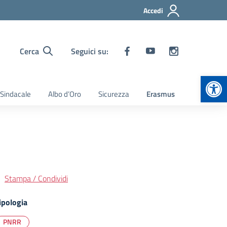
Accedi
Cerca
Seguici su:
Apr
 Sindacale
Albo d’Oro
Sicurezza
Erasmus
Stampa / Condividi
ipologia
PNRR