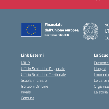
Sc
I.
Ce
— 
Link Esterni
La Scuo
MIUR
Presenta
Ufficio Scolastico Regionale
I luoghi
Ufficio Scolastico Territoriale
I numeri 
Scuola in Chiaro
Le carte 
Iscrizioni On Line
Organizz
Invalsi
La storia
Comune