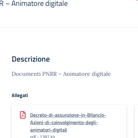
 – Animatore digitale
Descrizione
Documenti PNRR – Animatore digitale
Allegati
Decreto-di-assunzione-in-BIlancio-
Azioni-di-coinvolgimento-degli-
animatori-digitali
pdf - 1382 kb