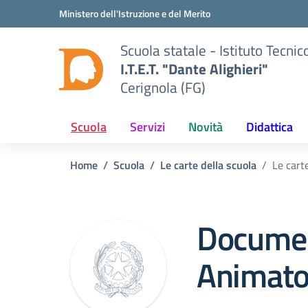
Vai ai contenuti
Vai al menu di navigazione
Vai al footer
Ministero dell'Istruzione e del Merito
Scuola statale - Istituto Tecn
I.T.E.T. "Dante Alighieri"
Cerignola (FG)
Scuola
Servizi
Novità
Didattica
Home
Scuola
Le carte della scuola
Le cart
Docume
Animator