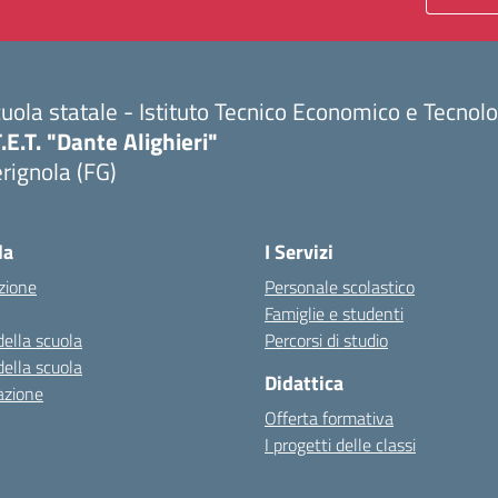
uola statale - Istituto Tecnico Economico e Tecnol
T.E.T. "Dante Alighieri"
rignola (FG)
Visita la pagina iniziale della scuola
la
I Servizi
zione
Personale scolastico
Famiglie e studenti
della scuola
Percorsi di studio
della scuola
Didattica
azione
Offerta formativa
I progetti delle classi