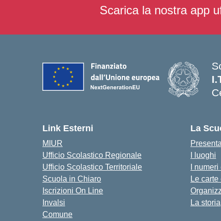
Scarica la nostra app uf
S
I.
C
— 
Link Esterni
La Scu
MIUR
Present
Ufficio Scolastico Regionale
I luoghi
Ufficio Scolastico Territoriale
I numeri
Scuola in Chiaro
Le carte
Iscrizioni On Line
Organiz
Invalsi
La storia
Comune