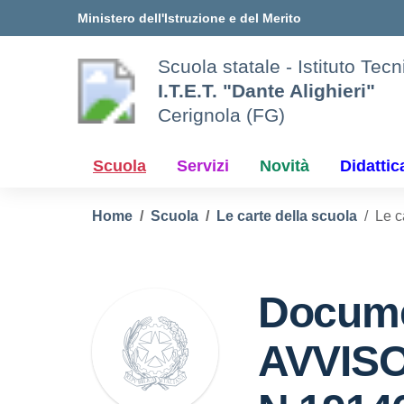
Vai ai contenuti
Vai al menu di navigazione
Vai al footer
Ministero dell'Istruzione e del Merito
Scuola statale - Istituto Te
I.T.E.T. "Dante Alighieri"
Cerignola (FG)
Scuola
Servizi
Novità
Didattic
Home
Scuola
Le carte della scuola
Le 
Docume
AVVISO