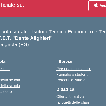
ficiale su:
App
cuola statale - Istituto Tecnico Economico e Te
T.E.T. "Dante Alighieri"
erignola (FG)
Visita la pagina iniziale della scuola
ola
I Servizi
azione
Personale scolastico
Famiglie e studenti
 della scuola
Percorsi di studio
 della scuola
Didattica
zazione
Offerta formativa
I progetti delle classi