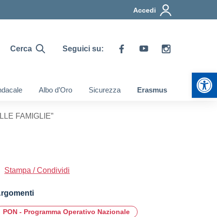
Accedi
Cerca
Seguici su:
Apr
ndacale
Albo d’Oro
Sicurezza
Erasmus
ALLE FAMIGLIE”
Stampa / Condividi
rgomenti
PON - Programma Operativo Nazionale