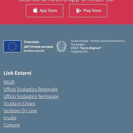
App Store
Play Store
Scuola statale - Istituto Tecnico Economico e
Tecnologico
I.T.E.T. "Dante Alighieri"
Cerignola (FG)
— Visita la pagina iniziale della scuola
Link Esterni
MIUR
Ufficio Scolastico Regionale
Ufficio Scolastico Territoriale
Scuola in Chiaro
Iscrizioni On Line
Invalsi
Comune