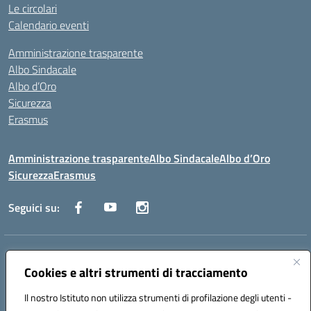
Le circolari
Calendario eventi
Amministrazione trasparente
Albo Sindacale
Albo d’Oro
Sicurezza
Erasmus
Amministrazione trasparente
Albo Sindacale
Albo d’Oro
Sicurezza
Erasmus
Seguici su:
Indirizzo:
Via G. Gentile 4, 71042 Cerignola (FG)
Centralino:
Cookies e altri strumenti di tracciamento
0885.426034
Email:
FGTD02000P@istruzione.it
Posta elettronica certificata (PEC):
fgtd02000p@pec.istruzione.it
Il nostro Istituto non utilizza strumenti di profilazione degli utenti -
Codice fiscale: 81002930717