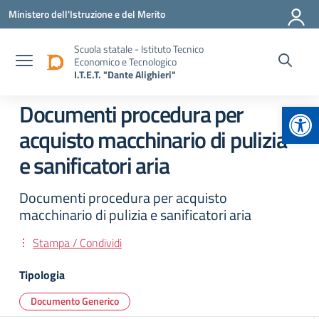
Vai ai contenuti
Vai al menu di navigazione
Vai al footer
Ministero dell'Istruzione e del Merito
Scuola statale - Istituto Tecnico
Economico e Tecnologico
I.T.E.T. "Dante Alighieri"
Apr
Documenti procedura per
acquisto macchinario di pulizia
e sanificatori aria
Documenti procedura per acquisto
macchinario di pulizia e sanificatori aria
Stampa / Condividi
Tipologia
Documento Generico