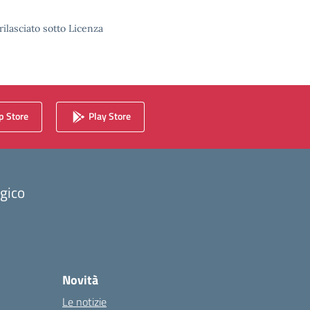
rilasciato sotto Licenza
 Store
Play Store
ogico
Novità
Le notizie