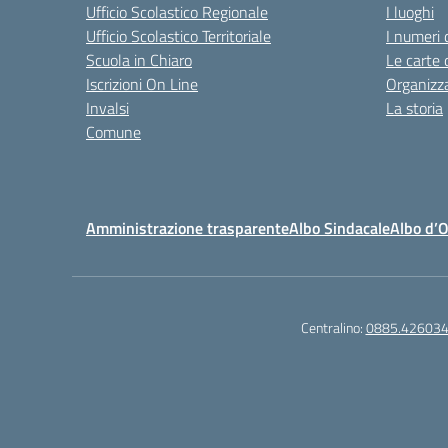
Ufficio Scolastico Regionale
I luoghi
Ufficio Scolastico Territoriale
I numeri 
Scuola in Chiaro
Le carte 
Iscrizioni On Line
Organizz
Invalsi
La storia
Comune
Amministrazione trasparente
Albo Sindacale
Albo d’
Centralino:
0885.42603