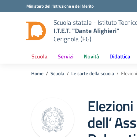
Vai ai contenuti
Vai al menu di navigazione
Vai al footer
Ministero dell'Istruzione e del Merito
Scuola statale - Istituto Tecn
I.T.E.T. "Dante Alighieri"
Cerignola (FG)
Scuola
Servizi
Novità
Didattica
Home
Scuola
Le carte della scuola
Elezion
Elezioni 
dell’ As