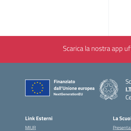
Scarica la nostra app uff
Sc
I.
Ce
— 
Link Esterni
La Scuo
MIUR
Presenta