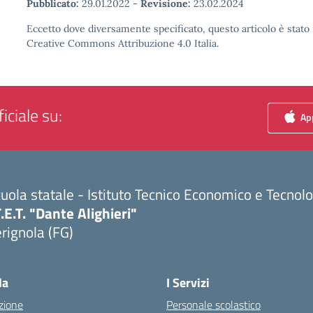
Pubblicato:
29.01.2022
-
Revisione:
23.02.2024
Eccetto dove diversamente specificato, questo articolo è stato 
Creative Commons Attribuzione 4.0 Italia.
iciale su:
App
uola statale - Istituto Tecnico Economico e Tecnol
T.E.T. "Dante Alighieri"
rignola (FG)
Visita la pagina iniziale della scuola
la
I Servizi
zione
Personale scolastico