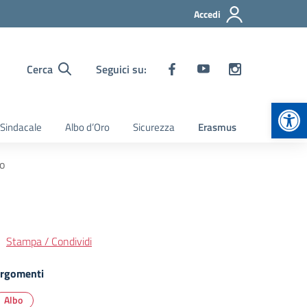
Accedi
Cerca
Seguici su:
Apr
 Sindacale
Albo d’Oro
Sicurezza
Erasmus
ro
Stampa / Condividi
rgomenti
Albo