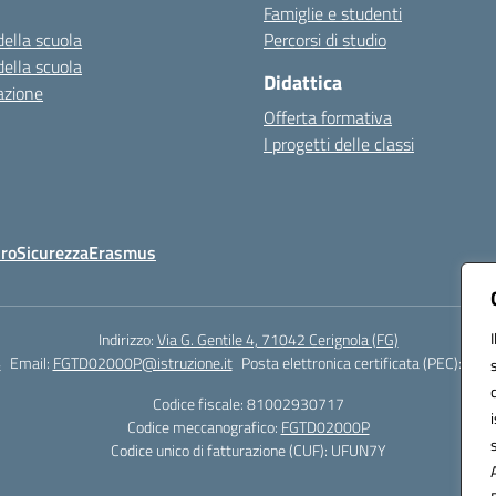
Famiglie e studenti
della scuola
Percorsi di studio
della scuola
Didattica
azione
Offerta formativa
I progetti delle classi
Oro
Sicurezza
Erasmus
Indirizzo:
Via G. Gentile 4, 71042 Cerignola (FG)
4
Email:
FGTD02000P@istruzione.it
Posta elettronica certificata (PEC):
fgtd
Codice fiscale: 81002930717
Codice meccanografico:
FGTD02000P
Codice unico di fatturazione (CUF): UFUN7Y