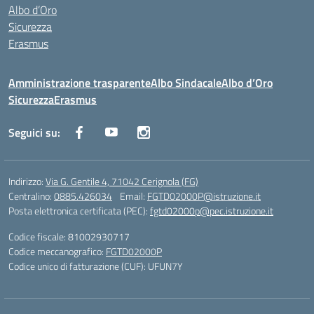
Albo d’Oro
Sicurezza
Erasmus
Amministrazione trasparente
Albo Sindacale
Albo d’Oro
Sicurezza
Erasmus
Seguici su:
Indirizzo:
Via G. Gentile 4, 71042 Cerignola (FG)
Centralino:
0885.426034
Email:
FGTD02000P@istruzione.it
Posta elettronica certificata (PEC):
fgtd02000p@pec.istruzione.it
Codice fiscale: 81002930717
Codice meccanografico:
FGTD02000P
Codice unico di fatturazione (CUF): UFUN7Y