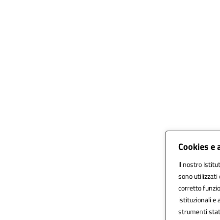
Cookies e 
Il nostro Istit
sono utilizzat
corretto funzio
istituzionali e 
strumenti stat