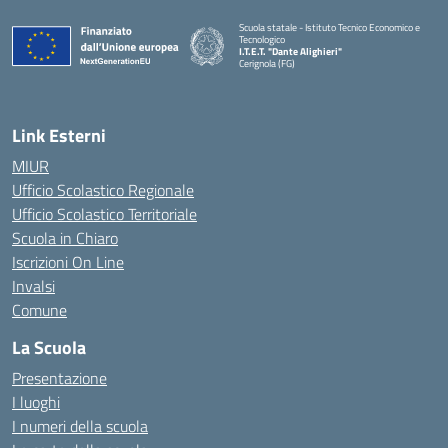
Scuola statale - Istituto Tecnico Economico e
Tecnologico
I.T.E.T. "Dante Alighieri"
Cerignola (FG)
— Visita la pagina iniziale della scuola
Link Esterni
MIUR
Ufficio Scolastico Regionale
Ufficio Scolastico Territoriale
Scuola in Chiaro
Iscrizioni On Line
Invalsi
Comune
La Scuola
Presentazione
I luoghi
I numeri della scuola