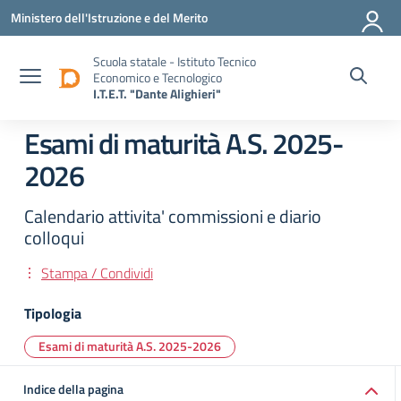
Vai ai contenuti
Vai al menu di navigazione
Vai al footer
Ministero dell'Istruzione e del Merito
Scuola statale - Istituto Tecnico
Economico e Tecnologico
I.T.E.T. "Dante Alighieri"
Esami di maturità A.S. 2025-
2026
Calendario attivita' commissioni e diario
colloqui
Stampa / Condividi
Tipologia
Esami di maturità A.S. 2025-2026
Indice della pagina