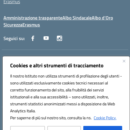
Erasmus
Amministrazione trasparente
Albo Sindacale
Albo d’Oro
Sicurezza
Erasmus
Seguici su:
Indirizzo:
Via G. Gentile 4, 71042 Cerignola (FG)
Centralino:
Cookies e altri strumenti di tracciamento
0885.426034
Email:
FGTD02000P@istruzione.it
Posta elettronica certificata (PEC):
fgtd02000p@pec.istruzione.it
Il nostro Istituto non utilizza strumenti di profilazione degli utenti -
Codice fiscale: 81002930717
sono utilizzati esclusivamente cookies tecnici necessari al
Codice meccanografico:
FGTD02000P
corretto funzionamento del sito, alla fruibilità dei servizi
Codice unico di fatturazione (CUF): UFUN7Y
istituzionali e alla sua accessibilità – sono utilizzati, inoltre,
strumenti statistici anonimizzati messi a disposizione da Web
Analytics Italia.
Hosting & Powered by 3D Solution S.r.l.
Per saperne di più sul nostro sito, consulta la ns.
Cookie Policy.
Concept & Design by Designers Italia