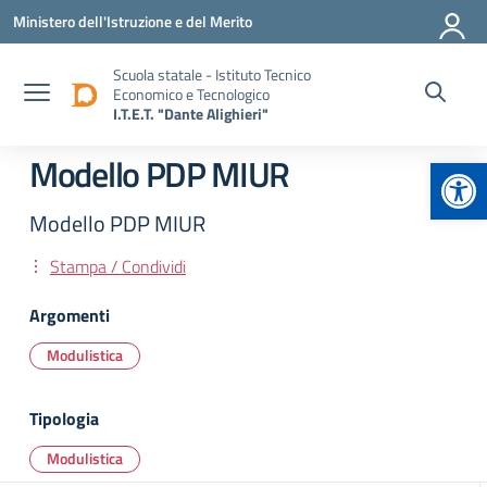
Vai ai contenuti
Vai al menu di navigazione
Vai al footer
Ministero dell'Istruzione e del Merito
Scuola statale - Istituto Tecnico
Economico e Tecnologico
I.T.E.T. "Dante Alighieri"
Apr
Modello PDP MIUR
Modello PDP MIUR
Stampa / Condividi
Argomenti
Modulistica
Tipologia
Modulistica