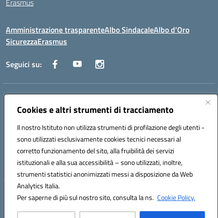
Erasmus
Amministrazione trasparente
Albo Sindacale
Albo d’Oro
Sicurezza
Erasmus
Seguici su:
Indirizzo:
Via G. Gentile 4, 71042 Cerignola (FG)
Centralino:
Cookies e altri strumenti di tracciamento
0885.426034
Email:
FGTD02000P@istruzione.it
Posta elettronica certificata (PEC):
fgtd02000p@pec.istruzione.it
Il nostro Istituto non utilizza strumenti di profilazione degli utenti -
Codice fiscale: 81002930717
sono utilizzati esclusivamente cookies tecnici necessari al
Codice meccanografico:
FGTD02000P
corretto funzionamento del sito, alla fruibilità dei servizi
Codice unico di fatturazione (CUF): UFUN7Y
istituzionali e alla sua accessibilità – sono utilizzati, inoltre,
strumenti statistici anonimizzati messi a disposizione da Web
Analytics Italia.
Hosting & Powered by 3D Solution S.r.l.
Per saperne di più sul nostro sito, consulta la ns.
Cookie Policy.
Concept & Design by Designers Italia