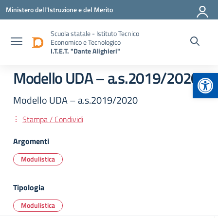
Vai ai contenuti
Vai al menu di navigazione
Vai al footer
Ministero dell'Istruzione e del Merito
Scuola statale - Istituto Tecnico
Economico e Tecnologico
I.T.E.T. "Dante Alighieri"
Apr
Modello UDA – a.s.2019/2020
Modello UDA – a.s.2019/2020
Stampa / Condividi
Argomenti
Modulistica
Tipologia
Modulistica